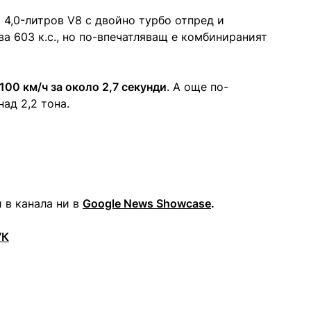
т 4,0-литров V8 с двойно турбо отпред и
ва 603 к.с., но по-впечатляващ е комбинираният
100 км/ч за около 2,7 секунди
. А още по-
ад 2,2 тона.
 в канала ни в
Google News Showcase
.
УК