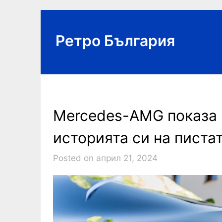
Skip
to
content
Ретро България
Mercedes-AMG показа 
историята си на писта
Posted on април 21, 2024