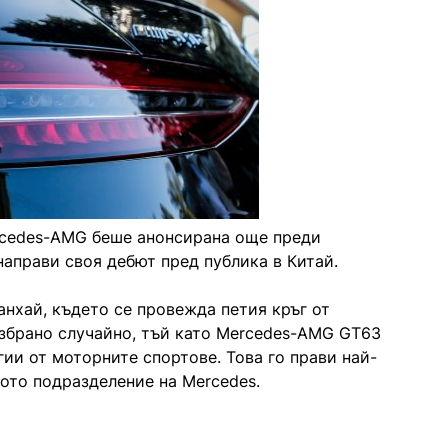
rcedes-AMG беше анонсирана още преди
направи своя дебют пред публика в Китай.
нхай, където се провежда петия кръг от
избрано случайно, тъй като Mercedes-AMG GT63
гии от моторните спортове. Това го прави най-
ото подразделение на Mercedes.