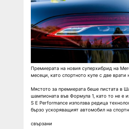
Премиерата на новия суперхибрид на Me
месеци, като спортното купе с две врати 
Мястото за премиерата беше пистата в Ша
шампионата във Формула 1, като то не е 
S E Performance използва редица техноло
бързо ускоряващият автомобил на спортн
свързани