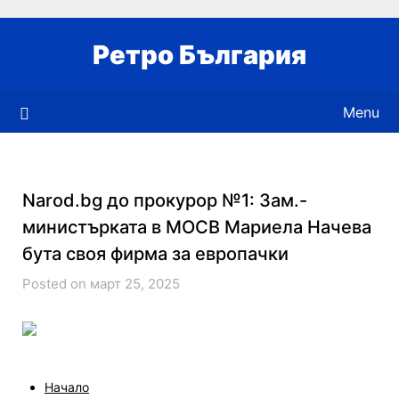
Skip
to
Ретро България
content
Menu
Narod.bg до прокурор №1: Зам.-
министърката в МОСВ Мариела Начева
бута своя фирма за европачки
Posted on март 25, 2025
Начало