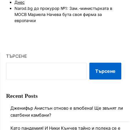
Днес
Narod.bg до прокурор №1: Зам.-министърката в
МОСВ Мариела Начева бута своя фирма за
европачки
ТЪРСЕНЕ
Търсене
Recent Posts
Дженифър Анистън отново е влюбена! Ще звънят ли
сватбени камбани?
Като пандемия! И Ники Кънчев тайно и полека се е