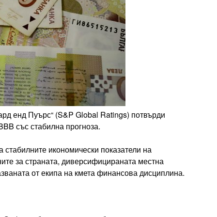
д енд Пуърс“ (S&P Global Ratings) потвърди
BBB със стабилна прогноза.
а стабилните икономически показатели на
ните за страната, диверсифицираната местна
пазваната от екипа на кмета финансова дисциплина.