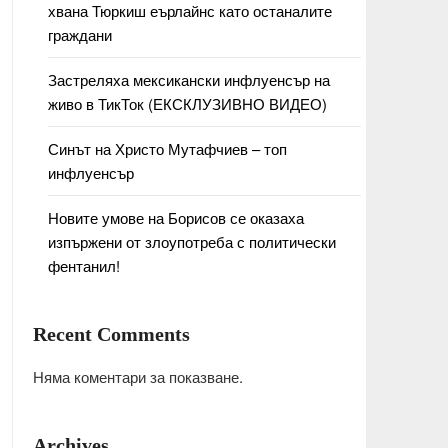
хвана Тюркиш еърлайнс като останалите
граждани
Застреляха мексикански инфлуенсър на
живо в ТикТок (ЕКСКЛУЗИВНО ВИДЕО)
Синът на Христо Мутафчиев – топ
инфлуенсър
Новите умове на Борисов се оказаха
изпържени от злоупотреба с политически
фентанил!
Recent Comments
Няма коментари за показване.
Archives