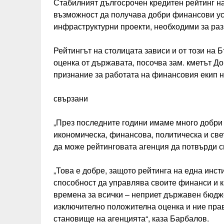
Стабилният дългосрочен кредитен рейтинг на
възможност да получава добри финансови ус
инфраструктурни проекти, необходими за раз
Рейтингът на столицата зависи и от този на 
оценка от държавата, посочва зам. кметът Д
признание за работата на финансовия екип на
свързани
„През последните години имаме много добри 
икономическа, финансова, политическа и све
да може рейтинговата агенция да потвърди с
„Това е добре, защото рейтинга на една инст
способност да управлява своите финанси и ка
времена за всички – неприет държавен бюдж
изключително положителна оценка и ние пра
становище на агенцията“, каза Барбалов.