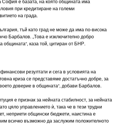
 София е базата, на която общината има
ловия при кредитиране на големи
витието на града.
България, тъй като град не може да има по-висока
ончо Барбалов. „Това е изключително добро
 общината“, каза той, цитиран от БНР.
финансови резултати и сега в условията на
товна криза се представяме достатъчно добре, за
воето доверие в общината“, добави Барбалов.
итуция е признак за нейната стабилност, за нейната
то цяло управлението ѝ, така че в тези трудни
ет, неприети общински бюджети, наистина е
вим всичко възможно да заслужим положителното