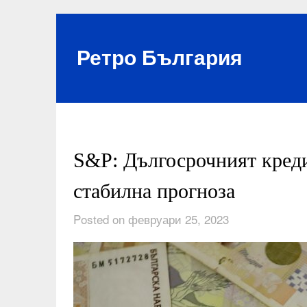
Skip
to
content
Ретро България
S&P: Дългосрочният креди
стабилна прогноза
Posted on февруари 25, 2023