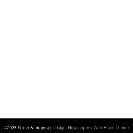
©2026 Ретро България
| Design:
Newspaperly WordPress Theme