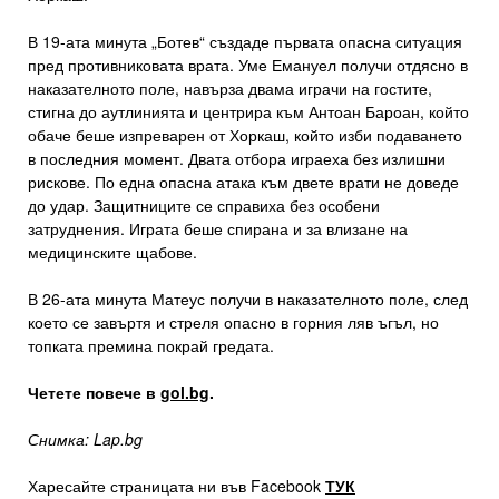
В 19-ата минута „Ботев“ създаде първата опасна ситуация
пред противниковата врата. Уме Емануел получи отдясно в
наказателното поле, навърза двама играчи на гостите,
стигна до аутлинията и центрира към Антоан Бароан, който
обаче беше изпреварен от Хоркаш, който изби подаването
в последния момент. Двата отбора играеха без излишни
рискове. По една опасна атака към двете врати не доведе
до удар. Защитниците се справиха без особени
затруднения. Играта беше спирана и за влизане на
медицинските щабове.
В 26-ата минута Матеус получи в наказателното поле, след
което се завъртя и стреля опасно в горния ляв ъгъл, но
топката премина покрай гредата.
Четете повече в
gol.bg
.
Снимка: Lap.bg
Харесайте страницата ни във Facebook
ТУК