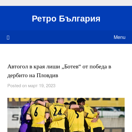
Skip
to
Ретро България
content
Menu
Автогол в края лиши „Ботев“ от победа в
дербито на Пловдив
Posted on март 19, 2023