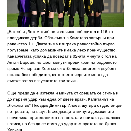
„Ботев“ и „Локомотив“ не излъчиха победител в 116-то
пловдивско дерби. Сблъсъкът в Коматево завърши при
равенство 1:1. Двата тима изиграха равностойно първо
полувреме, като домакините имаха леко преимущество.
Канарчетата успяха да поведат в 82-ата минута с гол на
Антан Бароан, но шест минути преди края на редовното
време Яспер ван Хертъм си отбеляза автогол и двубоят
остана без победител, като жълто-черните могат да
съжаляват за изпуснатите три точки.
Още преди да е изтекла и минута от срещата се стигна и
до първия удар към една от двете врати. Капитанът на
„Локомотив“ Пловдив Димитър Илиев, шутира от дистанция
по тревата, но в аут. В следващите минути домакините
спечелиха притежанието на топката и опитаха да наложат
натиск, но без да се стига до удар към вратата на Динко
Хоркаш.