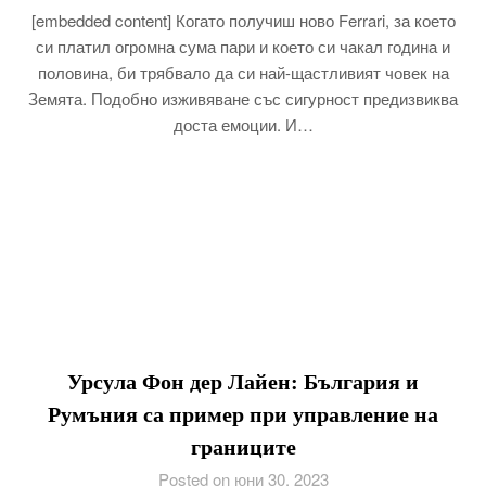
[embedded content] Когато получиш ново Ferrari, за което
си платил огромна сума пари и което си чакал година и
половина, би трябвало да си най-щастливият човек на
Земята. Подобно изживяване със сигурност предизвиква
доста емоции. И…
Урсула Фон дер Лайен: България и
Румъния са пример при управление на
границите
Posted on юни 30, 2023