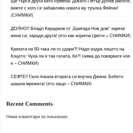
Ще търси друга като Ирмена: Докато Петър Дочев работи,
вижте с кого се забавлява новата му тръпка Фейгин!
(СНИМКИ)
ДОЛНО!! Владо Караджов от „Бригада Нов дом“ заряза
жена си, заради друга! (ето как изригна Цвети + СНИМКИ)
Кризата на 50-така ли го удари?! Надя издра лицето на
Коцето: Чука ли я тая голата, бе?! (няма да повярвате коя
е – СНИМКИ)
СЕФТЕ!! Гала показа втората си внучка Джина: Бебето
шашна мрежата! (ето защо – СНИМКИ)
Recent Comments
Няма коментари за показване.