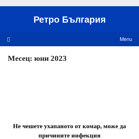
Skip
to
Ретро България
content
Menu
Месец:
юни 2023
Не чешете ухапаното от комар, може да
причините инфекция