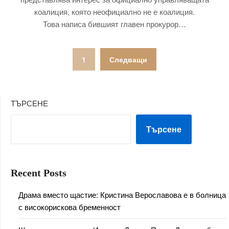
коалиция, която неофициално не е коалиция.
Това написа бившият главен прокурор…
Разделяне
1
Следващи
на
публикациите
ТЪРСЕНЕ
на
страници
Търсене
Recent Posts
Драма вместо щастие: Кристина Верославова е в болница
с високорискова бременност