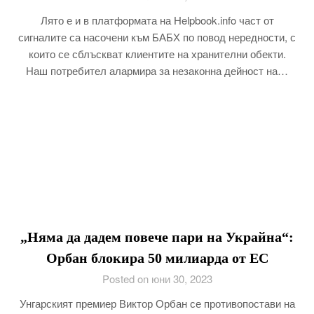
Лято е и в платформата на Helpbook.info част от
сигналите са насочени към БАБХ по повод нередности, с
които се сблъскват клиентите на хранителни обекти.
Наш потребител алармира за незаконна дейност на…
„Няма да дадем повече пари на Украйна“:
Орбан блокира 50 милиарда от ЕС
Posted on юни 30, 2023
Унгарският премиер Виктор Орбан се противопостави на