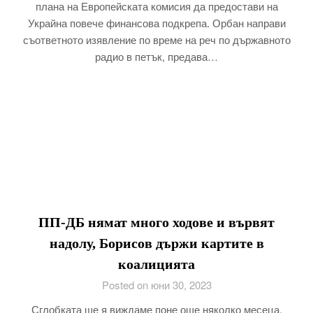
плана на Европейската комисия да предостави на
Украйна повече финансова подкрепа. Орбан направи
съответното изявление по време на реч по държавното
радио в петък, предава…
ПП-ДБ нямат много ходове и вървят
надолу, Борисов държи картите в
коалицията
Posted on юни 30, 2023
Сглобката ще я виждаме поне още няколко месеца.