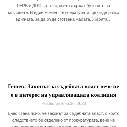
ГЕРБ и ДПС са тези, които държат бутоните на
котлоните. В един момент температурата ще бъде рязко
вдигната, за да бъде сготвена жабата. Жабата…
Гешев: Законът за съдебната власт вече не
е в интерес на управляващата коалиция
Posted on юни 30, 2023
Днес стана ясно, че законът за съдебната власт, с който
следствието бе отделено от прокуратурата, вече не
представлява интерес за официално управляващата