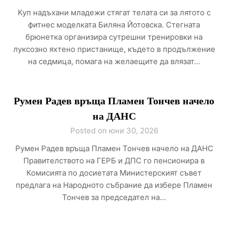
Куп надъхани младежи стягат телата си за лятото с
фитнес моделката Биляна Йотовска. Стегната
брюнетка организира сутрешни тренировки на
луксозно яхтено пристанище, където в продължение
на седмица, помага на желаещите да влязат…
Румен Радев връща Пламен Тончев начело
на ДАНС
Posted on юни 30, 2026
Румен Радев връща Пламен Тончев начело на ДАНС
Правителството на ГЕРБ и ДПС го пенсионира в
Комисията по досиетата Министерският съвет
предлага на Народното събрание да избере Пламен
Тончев за председател на…