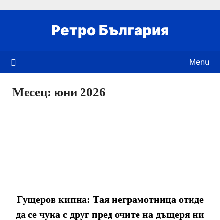
Skip
to
Ретро България
content
Menu
Месец:
юни 2026
Гущеров кипна: Тая неграмотница отиде
да се чука с друг пред очите на дъщеря ни