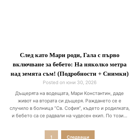
След като Мари роди, Гала с първо
включване за бебето: На няколко метра
над земята съм! (Подробности + Снимки)
Posted on юни 30, 2026
Дъщерята на водещата, Мари Константин, даде
живот на втората си дъщеря. Раждането се е
случило в болница “Св. София”, където и родилката,
и бебето са се радвали на чудесен екип. По този…
Разделяне
1
Следващи