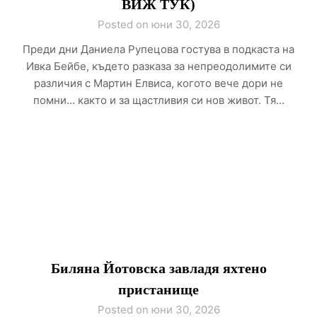
ВИЖ ТУК)
Posted on юни 30, 2026
Преди дни Даниела Рупецова гостува в подкаста на
Ивка Бейбе, където разказа за непреодолимите си
различия с Мартин Елвиса, когото вече дори не
помни… както и за щастливия си нов живот. Тя…
Биляна Йотовска завладя яхтено
пристанище
Posted on юни 30, 2026