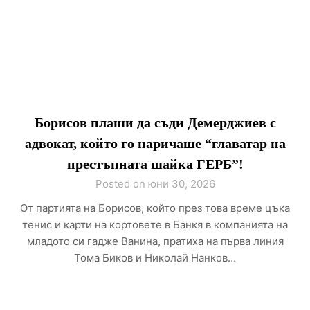
Борисов плаши да съди Демерджиев с
адвокат, който го наричаше “главатар на
престъпната шайка ГЕРБ”!
Posted on юни 30, 2026
От партията на Борисов, който през това време цъка
тенис и карти на кортовете в Банкя в компанията на
младото си гадже Ванина, пратиха на първа линия
Тома Биков и Николай Нанков…