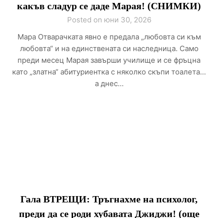
какъв сладур се даде Марая! (СНИМКИ)
Posted on юни 30, 2026
Мара Отварачката явно е предала „любовта си към
любовта“ и на единствената си наследница. Само
преди месец Марая завърши училище и се фръцна
като „златна“ абитуриентка с няколко скъпи тоалета…
а днес…
Гала ВТРЕЩИ: Тръгнахме на психолог,
преди да се роди хубавата Джиджи! (още