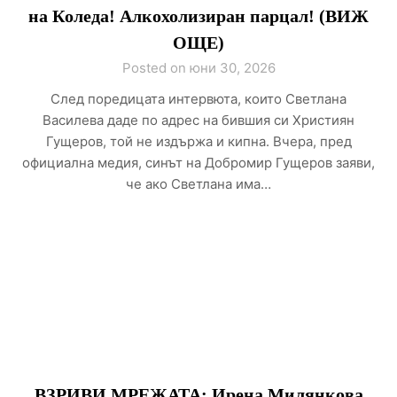
на Коледа! Алкохолизиран парцал! (ВИЖ
ОЩЕ)
Posted on юни 30, 2026
След поредицата интервюта, които Светлана
Василева даде по адрес на бившия си Християн
Гущеров, той не издържа и кипна. Вчера, пред
официална медия, синът на Добромир Гущеров заяви,
че ако Светлана има…
ВЗРИВИ МРЕЖАТА: Ирена Милянкова