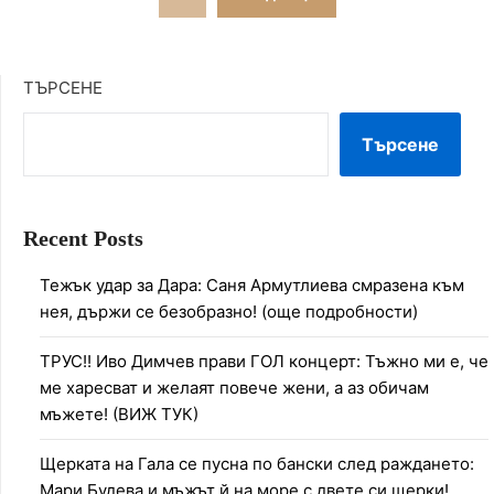
на
публикациите
ТЪРСЕНЕ
на
Търсене
страници
Recent Posts
Тежък удар за Дара: Саня Армутлиева смразена към
нея, държи се безобразно! (още подробности)
ТРУС!! Иво Димчев прави ГОЛ концерт: Тъжно ми е, че
ме харесват и желаят повече жени, а аз обичам
мъжете! (ВИЖ ТУК)
Щерката на Гала се пусна по бански след раждането:
Мари Будева и мъжът й на море с двете си щерки!