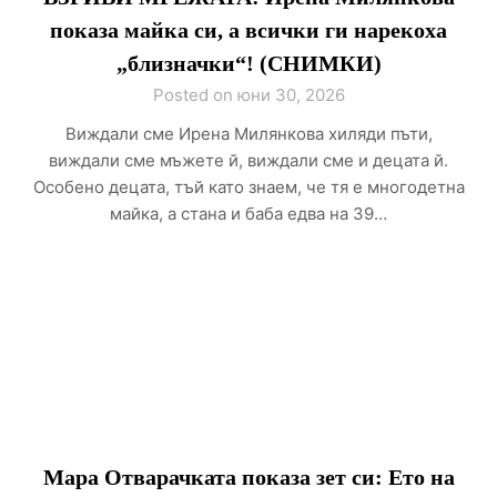
показа майка си, а всички ги нарекоха
„близначки“! (СНИМКИ)
Posted on юни 30, 2026
Виждали сме Ирена Милянкова хиляди пъти,
виждали сме мъжете й, виждали сме и децата й.
Особено децата, тъй като знаем, че тя е многодетна
майка, а стана и баба едва на 39…
Мара Отварачката показа зет си: Ето на