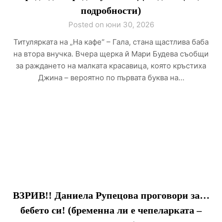
подробности)
Posted on юни 30, 2026
Титулярката на „На кафе“ – Гала, стана щастлива баба
на втора внучка. Вчера щерка й Мари Будева съобщи
за раждането на малката красавица, която кръстиха
Джина – вероятно по първата буква на…
ВЗРИВ!! Даниела Рупецова проговори за…
бебето си! (бременна ли е чепеларката –