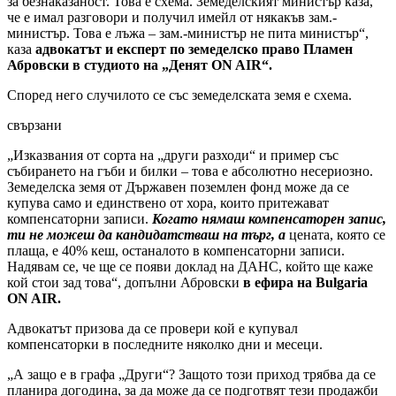
за безнаказаност. Това е схема. Земеделският министър каза,
че е имал разговори и получил имейл от някакъв зам.-
министър. Това е лъжа – зам.-министър не пита министър“,
каза
адвокатът и експерт по земеделско право Пламен
Абровски в студиото на „Денят ON AIR“.
Според него случилото се със земеделската земя е схема.
свързани
„Изказвания от сорта на „други разходи“ и пример със
събирането на гъби и билки – това е абсолютно несериозно.
Земеделска земя от Държавен поземлен фонд може да се
купува само и единствено от хора, които притежават
компенсаторни записи.
Когато нямаш компенсаторен запис,
ти не можеш да кандидатстваш на търг, а
цената, която се
плаща, е 40% кеш, останалото в компенсаторни записи.
Надявам се, че ще се появи доклад на ДАНС, който ще каже
кой стои зад това“, допълни Абровски
в ефира на Bulgaria
ON AIR.
Адвокатът призова да се провери кой е купувал
компенсаторки в последните няколко дни и месеци.
„А защо е в графа „Други“? Защото този приход трябва да се
планира догодина, за да може да се подготвят тези продажби