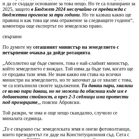
и да се създаде основание за това нещо. Но те са планирани за
2025, защото
в Бюджет 2024 неслучайно се предвижда с
бюджетна прогноза за три години
. Но ти казваш какво ще
правиш и как това ще има отражение за следващите години“,
коментира още експертът по земеделско право.
свързани
По думите му
сегашният министър на земеделието с
нетърпение очаква да дойде ротацията
.
„Абсолютно ще бъде сменен, това е най-слабият министър,
който земеделието е виждал. Той няма да бъде там, когато ще
се продава тази земя. Не знам какво им става на всички
министри на земеделието, но те започват да се хвалят с това,
че са изпълнили своите задължения.
Ти даваш пари, хвалиш
се колко пари даваш, но не можеш да обясниш къде им е
добавената стойност, а през 2-3 седмици има протести
под прозорците
„, поясни Абровски.
Той разкри, че има и още нещо скандално, случило се
миналата седмица.
„То е свързано със земеделската земя и онези фотоволтаици,
които президентът ги даде на Конституционния съд. Сега с