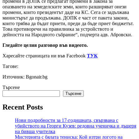
промени в ДОПК се предлагат промени в Закона за
опазването на земеделските земи, които разширяват онези
промени, които президентът даде на КС. Сега се задължава
министърът да продължава. ДОПК е част от пакета закони,
които трябва да бъдат приети, преди да бъде приет бюджетът.
Това противоречи на правилника за устройството и
дейността на Народното събрание“, подчерта адв. Абровски.
Гледайте целия разговор във видеото.
Харесайте страницата ни във Facebook
ТУК
Тагове:
Източник: Bgonair.bg
Търсене
Търсене
Recent Posts
Нови подробности за 17-годишната, свързвана с
убийството на Георги Кузев: редовна ученичка и дъщеря
на бивша учителка
Мистерията с бялата тениска: Кой изтри логото на