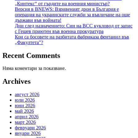
„Кинтекс“ от гърдите на военния министър?
Версия в BNEWS: Взривеният дрон в България е
операция на украинските служби за въвличане на още
държави във войната!
Дни след назначението: Син на ВСС кукловод от запис
с Гешев приютен във военна прокуратура
Кои са босовете на разбитата фабриказа фентанил във
„Факултета”?
Recent Comments
Няма коментари за показване.
Archives
август 2026
юли 2026
юни 2026
май 2026
април 2026
март 2026
февруари 2026
януари 2026