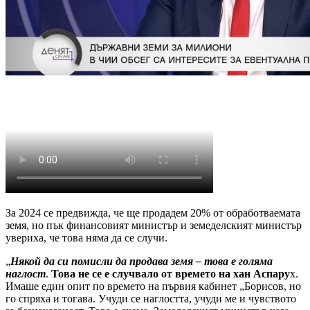
За 2024 се предвижда, че ще продадем 20% от обработваемата
земя, но пък финансовият министър и земеделският министър
увериха, че това няма да се случи.
„
Някой да си помисли да продава земя – това е голяма
наглост
.
Това не се е случвало от времето на хан Аспару
х.
Имаше един опит по времето на първия кабинет „Борисов, но
го спряха и тогава. Учуди се наглостта, учуди ме и чувството