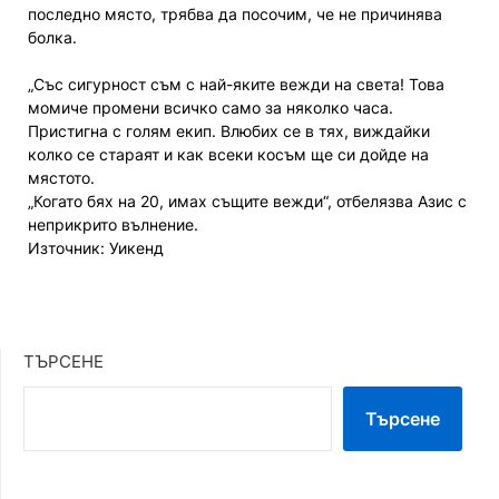
последно място, трябва да посочим, че не причинява
болка.
„Със сигурност съм с най-яките вежди на света! Това
момиче промени всичко само за няколко часа.
Пристигна с голям екип. Влюбих се в тях, виждайки
колко се стараят и как всеки косъм ще си дойде на
мястото.
„Когато бях на 20, имах същите вежди“, отбелязва Азис с
неприкрито вълнение.
Източник: Уикенд
ТЪРСЕНЕ
Търсене