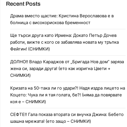
Recent Posts
Драма вместо щастие: Кристина Верославова е в
болница с високорискова бременност
Ще търси друга като Ирмена: Докато Петър Дочев
работи, вижте с кого се забавлява новата му тръпка
Фейгин! (СНИМКИ)
ДОЛНО!! Владо Караджов от „Бригада Нов дом“ заряза
жена си, заради друга! (ето как изригна Цвети +
СНИМКИ)
Кризата на 50-така ли го удари?! Надя издра лицето на
Коцето: Чука ли я тая голата, бе?! (няма да повярвате
коя е – СНИМКИ)
СЕФТЕ!! Гала показа втората си внучка Джина: Бебето
шашна мрежата! (ето защо – СНИМКИ)