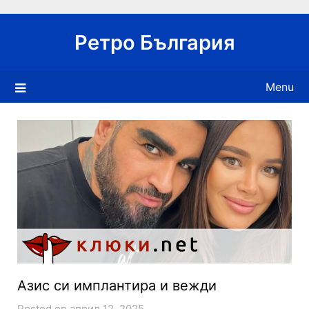
Skip
to
Ретро България
content
Menu
Азис си имплантира и вежди
Posted on април 12, 2025