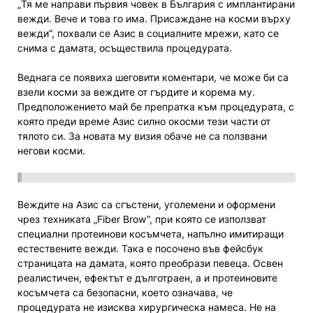
„Тя ме направи първия човек в България с имплантирани
вежди. Вече и това го има. Присаждане на косми върху
вежди“, похвали се Азис в социалните мрежи, като се
снима с дамата, осъществила процедурата.
Веднага се появиха шеговити коментари, че може би са
взели косми за веждите от гърдите и корема му.
Предположението май бе препратка към процедурата, с
която преди време Азис силно окосми тези части от
тялото си. За новата му визия обаче не са ползвани
негови косми.
Веждите на Азис са сгъстени, уголемени и оформени
чрез техниката „Fiber Brow”, при която се използват
специални протеинови косъмчета, напълно имитиращи
естествените вежди. Така е посочено във фейсбук
страницата на дамата, която преобрази певеца. Освен
реалистичен, ефектът е дълготраен, а и протеиновите
косъмчета са безопасни, което означава, че
процедурата не изисква хирургическа намеса. Не на