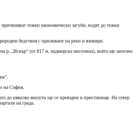
и причиняват тежки икономически загуби, водят до тежки
риродни бедствия с приливане на реки и язовири.
а р. „Искър“ (от 817 м. надморска височина), която ще започне
яне“.
и на София.
ато до няколко минути ще се превърне в пристанище. На север
вартали на града.