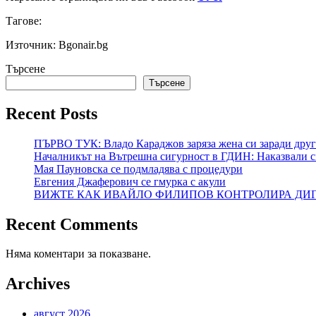
Тагове:
Източник: Bgonair.bg
Търсене
Търсене
Recent Posts
ПЪРВО ТУК: Владо Караджов заряза жена си заради друга
Началникът на Вътрешна сигурност в ГДИН: Наказвали с
Мая Пауновска се подмладява с процедури
Евгения Джаферович се гмурка с акули
ВИЖТЕ КАК ИВАЙЛО ФИЛИПОВ КОНТРОЛИРА ДИГИ
Recent Comments
Няма коментари за показване.
Archives
август 2026