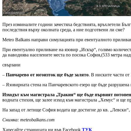
През изминалите години зачестяха бедствията, връхлетели Бъ
последствия върху околната среда, а ние подготвени ли сме?
Meteo Balkans направи симулацията при евентуалното приливан
При евентуално приливане на язовир „Искър“, голямо количеств
да наводнява населените места по посока София,(533 метра над
свързани
–
Панчарево от югоизток ще бъде залято
. В ниските части о
– Язовирната стена на Панчаревското езеро ще бъде разрушена 
Изходът към магистрала „Тракия“ ще бъде първият потопен
водната стихия, ще залее изход към магистрала „Хемус“ и ще п
На запад от летище София водата ще достигне до кв. „Левски“, 
Снимка: meteobalkans.com
Харесайте страницата ни във Facebook
ТУК