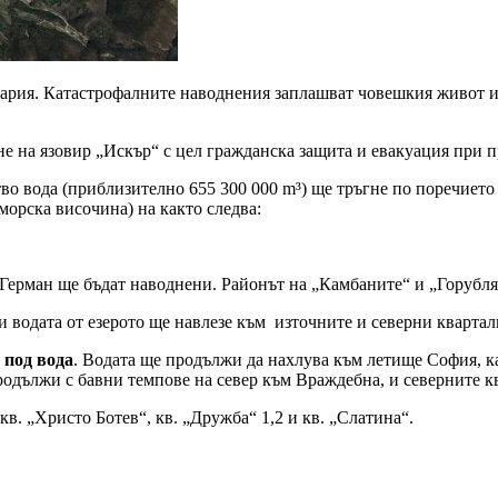
лгария. Катастрофалните наводнения заплашват човешкия живот 
е на язовир „Искър“ с цел гражданска защита и евакуация при п
о вода (приблизително 655 300 000 m³) ще тръгне по поречието н
морска височина) на както следва:
т Герман ще бъдат наводнени. Районът на „Камбаните“ и „Горубл
и водата от езерото ще навлезе към източните и северни квартал
 под вода
. Водата ще продължи да нахлува към летище София, к
родължи с бавни темпове на север към Враждебна, и северните к
кв. „Христо Ботев“, кв. „Дружба“ 1,2 и кв. „Слатина“.