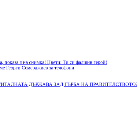
, показа я на снимка! Цвети: Ти си фалшив герой!
ме Георги Семерджиев за телефони
ТАЛНАТА ДЪРЖАВА ЗАД ГЪРБА НА ПРАВИТЕЛСТВОТО?