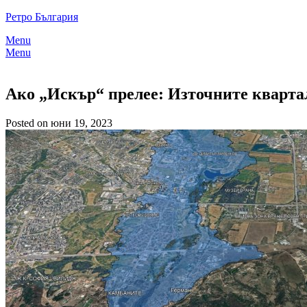
Skip
Ретро България
to
Menu
content
Menu
Ако „Искър“ прелее: Източните квартал
Posted on юни 19, 2023