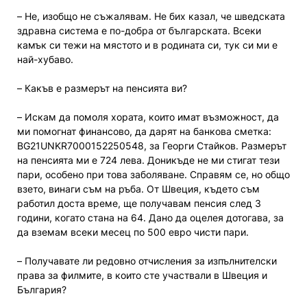
– Не, изобщо не съжалявам. Не бих казал, че шведската
здравна система е по-добра от българската. Всеки
камък си тежи на мястото и в родината си, тук си ми е
най-хубаво.
– Какъв е размерът на пенсията ви?
– Искам да помоля хората, които имат възможност, да
ми помогнат финансово, да дарят на банкова сметка:
ВG21UNKR7000152250548, за Георги Стайков. Размерът
на пенсията ми е 724 лева. Доникъде не ми стигат тези
пари, особено при това заболяване. Справям се, но общо
взето, винаги съм на ръба. От Швеция, където съм
работил доста време, ще получавам пенсия след 3
години, когато стана на 64. Дано да оцелея дотогава, за
да вземам всеки месец по 500 евро чисти пари.
– Получавате ли редовно отчисления за изпълнителски
права за филмите, в които сте участвали в Швеция и
България?