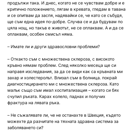
продължи така. И днес, когато не се чувствам добре и е
критично положението, лягам в кревата, гледам в тавана
и се опитвам да заспя, надявайки се, че като се събудя,
ще съм една идея по-добре. Случва се и да будувам по
цяла нощ, но такъв е животът, не се оплаквам. А и да се
оплаквам, особен смисъл няма.
– Имате ли и други здравословни проблеми?
– Откакто съм с множествена склероза, с високото
кръвно нямам проблем. След няколко месеца ще си
направя изследвания, за да се види как са кръвната ми
захар и холестеролът. Влизал съм в болница. покрай
диагностицирането ми с множествена склероза. Като
малък също съм имал хоспитализация – когато си бях
счупил ръката. Карах колело, паднах и получих
фрактура на лявата ръка.
– Не съжалявате ли, че не останахте в Швеция, където
можехте да разчитате на тяхната здравна система за
заболяването си?