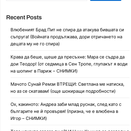
Recent Posts
Влюбеният Брад Пит не спира да атакува бившата си
съпруга! (Войната продължава, дори отричането на
децата му не го спира)
Крава да беше, щеше да пресъхне: Мара се съдра да
дои Теодор! (от седмица в Сен Тропе, глупакът я води
на шопинг в Париж – СНИМКИ)
Мачото Сунай Ремзи ВТРЕЩИ: Светлана ме натиска,
но аз се скатавам! (още шокиращи подробности)
Ох, какиното: Андреа заби млад руснак, след като с
българите не й провървя! (призна, че е влюбена в
Игор – СНИМКИ)