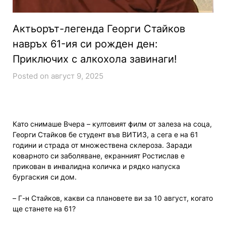
Актьорът-легенда Георги Стайков
навръх 61-ия си рожден ден:
Приключих с алкохола завинаги!
Posted on август 9, 2025
Като снимаше Вчера – култовият филм от залеза на соца,
Георги Стайков бе студент във ВИТИЗ, а сега е на 61
години и страда от множествена склероза. Заради
коварното си заболяване, екранният Ростислав е
прикован в инвалидна количка и рядко напуска
бургаския си дом.
– Г-н Стайков, какви са плановете ви за 10 август, когато
ще станете на 61?