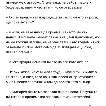
пътувахме с автобус. Стана така, че рейсът падна и
беше застрашен животът ми, но се отървахме.
– Ако ви предложат подходяща за състоянието ви роля,
ще приемете ли?
– Мисля, че вече няма да приема. Каквото можах,
дадох. В момента снимат сезон 6 на „Под прикритие”, но
не ме гложди изобщо, че не участвам. Като гледам някои
от новите филми, мога само да възклицавам: „Боже,
пази България!“.
– Много трудни моменти ли сте имали като актьор?
– Не бих казал, че съм имал трудни моменти. Снимах в
България, а след това на З-тия месец от пристигането
ми в Швеция започнах и там да работя като актьор.
– В България бяхте мегазвезда още по соца. Получихте
ли тогава с предимство апартамент или автомобил?