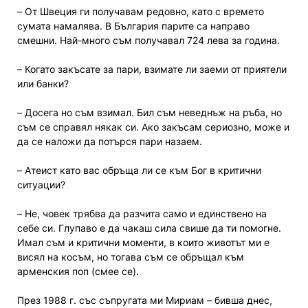
– От Швеция ги получавам редовно, като с времето
сумата намалява. В България парите са направо
смешни. Най-много съм получавал 724 лева за година.
– Когато закъсате за пари, взимате ли заеми от приятели
или банки?
– Досега но съм взимал. Бил съм неведнъж на ръба, но
съм се справял някак си. Ако закъсам сериозно, може и
да се наложи да потърся пари назаем.
– Атеист като вас обръща ли се към Бог в критични
ситуации?
– Не, човек трябва да разчита само и единствено на
себе си. Глупаво е да чакаш сила свише да ти помогне.
Имал съм и критични моменти, в които животът ми е
висял на косъм, но тогава съм се обръщал към
арменския поп (смее се).
През 1988 г. със съпругата ми Мириам – бивша днес,