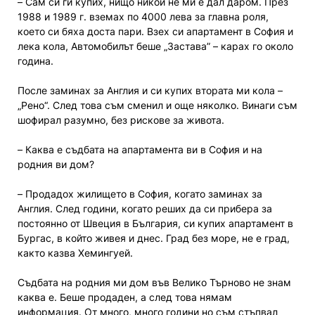
– Сам си ги купих, нищо никой не ми е дал даром. През
1988 и 1989 г. вземах по 4000 лева за главна роля,
което си бяха доста пари. Взех си апартамент в София и
лека кола, Автомобилът беше „Застава” – карах го около
година.
После заминах за Англия и си купих втората ми кола –
„Рено“. След това съм сменил и още няколко. Винаги съм
шофирал разумно, без рискове за живота.
– Каква е съдбата на апартамента ви в София и на
родния ви дом?
– Продадох жилището в София, когато заминах за
Англия. След години, когато реших да си прибера за
постоянно от Швеция в България, си купих апартамент в
Бургас, в който живея и днес. Град без море, не е град,
както казва Хемингуей.
Съдбата на родния ми дом във Велико Търново не знам
каква е. Беше продаден, а след това нямам
информация. От много, много години но съм стъпвал