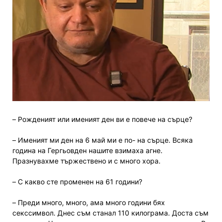
– Рожденият или именият ден ви е повече на сърце?
– Именият ми ден на 6 май ми е по- на сърце. Всяка
година на Гергьовден нашите взимаха агне.
Празнувахме тържествено и с много хора.
– С какво сте променен на 61 години?
– Преди много, много, ама много години бях
секссимвол. Днес съм станал 110 килограма. Доста съм