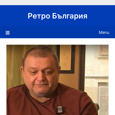
Skip
to
Ретро България
content
Menu