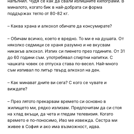
напълнил. Чудя се как да свали излишните килограми. В
миналото, когато бик в най-добрата си форма
поддържах тегло от 80-82 кг.
– Каква храна и алкохол обичате да консумирате?
– Обичам всичко, което е вредно. То ми е на душата. От
няколко седмици се храня разумно и не вкусвам
никакъв алкохол. Изпих си пиенето през годините. От 31
до 60 години съм. употребявал спиртни напитки. С
чашката човек се отпуска става по-весел. Най-много
съм изпивал по литър твърд алкохол на ден.
– Как минават дните ви сега? С кого се чувате и
виждате?
– През лятото прекарвам времето си основно в
жилището ми, рядко излизам. Предпочитам да си стоя
на хлад вкъщи, да чета и гледам телевизия. Когато
времето е по-поносимо, Иво ме извежда. Сестра ми
живее в София и ако има възможност, идва.