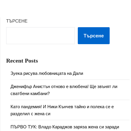
ТЪРСЕНЕ
Търсене
Recent Posts
Зуека рисува любовницата на Дали
Дженифър Анистън отново е влюбена! Ще звънят ли
сватбени камбани?
Като пандемия! И Ники Кънчев тайно и полека се е
разделил с жена си
ПЪРВО ТУК: Владо Караджов заряза жена си заради