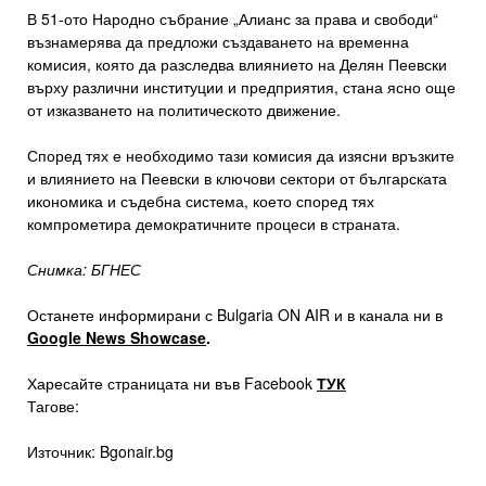
В 51-ото Народно събрание „Алианс за права и свободи“
възнамерява да предложи създаването на временна
комисия, която да разследва влиянието на Делян Пеевски
върху различни институции и предприятия, стана ясно още
от изказването на политическото движение.
Според тях е необходимо тази комисия да изясни връзките
и влиянието на Пеевски в ключови сектори от българската
икономика и съдебна система, което според тях
компрометира демократичните процеси в страната.
Снимка: БГНЕС
Останете информирани с Bulgaria ON AIR и в канала ни в
Google News Showcase
.
Харесайте страницата ни във Facebook
ТУК
Тагове:
Източник: Bgonair.bg