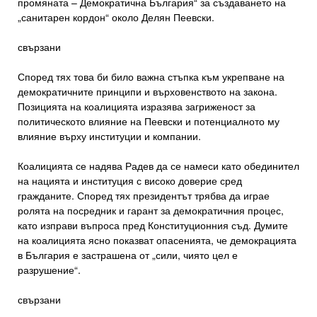
промяната – Демократична България“ за създаването на
„санитарен кордон“ около Делян Пеевски.
свързани
Според тях това би било важна стъпка към укрепване на
демократичните принципи и върховенството на закона.
Позицията на коалицията изразява загриженост за
политическото влияние на Пеевски и потенциалното му
влияние върху институции и компании.
Коалицията се надява Радев да се намеси като обединител
на нацията и институция с високо доверие сред
гражданите. Според тях президентът трябва да играе
ролята на посредник и гарант за демократичния процес,
като изправи въпроса пред Конституционния съд. Думите
на коалицията ясно показват опасенията, че демокрацията
в България е застрашена от „сили, чиято цел е
разрушение“.
свързани