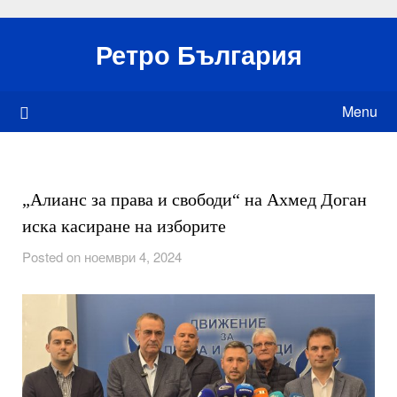
Skip
to
Ретро България
content
Menu
„Алианс за права и свободи“ на Ахмед Доган
иска касиране на изборите
Posted on ноември 4, 2024