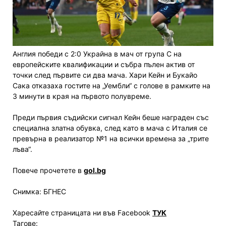
Англия победи с 2:0 Украйна в мач от група C на
европейските квалификации и събра пълен актив от
точки след първите си два мача. Хари Кейн и Букайо
Сака отказаха гостите на „Уембли“ с голове в рамките на
3 минути в края на първото полувреме.
Преди първия съдийски сигнал Кейн беше награден със
специална златна обувка, след като в мача с Италия се
превърна в реализатор №1 на всички времена за „трите
лъва“.
Повече прочетете в
gol.bg
Снимка: БГНЕС
Харесайте страницата ни във Facebook
ТУК
Тагове: