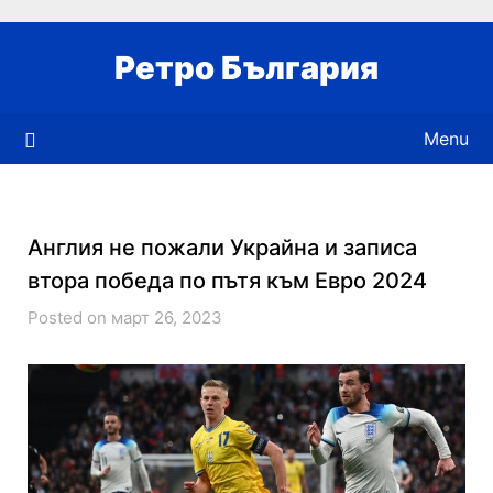
Skip
to
Ретро България
content
Menu
Англия не пожали Украйна и записа
втора победа по пътя към Евро 2024
Posted on март 26, 2023