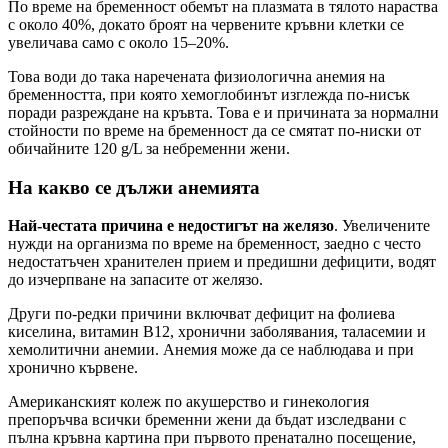
По време на бременност обемът на плазмата в тялото нараства
с около 40%, докато броят на червените кръвни клетки се
увеличава само с около 15–20%.
Това води до така наречената физиологична анемия на
бременността, при която хемоглобинът изглежда по-нисък
поради разреждане на кръвта. Това е и причината за нормални
стойности по време на бременност да се смятат по-ниски от
обичайните 120 g/L за небременни жени.
На какво се дължи анемията
Най-честата причина е недостигът на желязо
. Увеличените
нужди на организма по време на бременност, заедно с често
недостатъчен хранителен прием и предишни дефицити, водят
до изчерпване на запасите от желязо.
Други по-редки причини включват дефицит на фолиева
киселина, витамин B12, хронични заболявания, таласемии и
хемолитични анемии. Анемия може да се наблюдава и при
хронично кървене.
Американският колеж по акушерство и гинекология
препоръчва всички бременни жени да бъдат изследвани с
пълна кръвна картина при първото пренатално посещение,