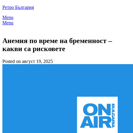
Skip
Ретро България
to
Menu
content
Menu
Анемия по време на бременност –
какви са рисковете
Posted on август 19, 2025