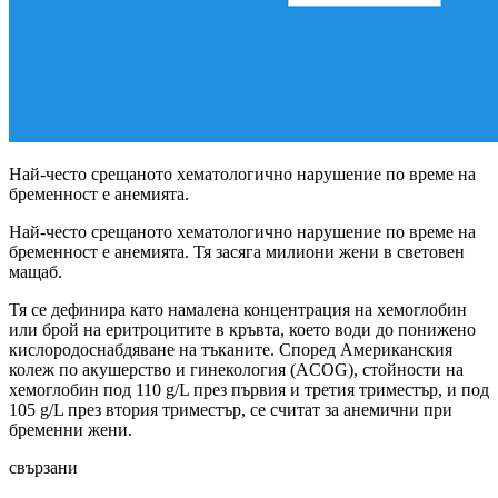
Най-често срещаното хематологично нарушение по време на
бременност е анемията.
Най-често срещаното хематологично нарушение по време на
бременност е анемията. Тя засяга милиони жени в световен
мащаб.
Тя се дефинира като намалена концентрация на хемоглобин
или брой на еритроцитите в кръвта, което води до понижено
кислородоснабдяване на тъканите. Според Американския
колеж по акушерство и гинекология (ACOG), стойности на
хемоглобин под 110 g/L през първия и третия триместър, и под
105 g/L през втория триместър, се считат за анемични при
бременни жени.
свързани