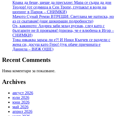
Крава да беше, щеше да пресъхне: Мара се съдра да дои
Теодор! (от седмица в Сен Тропе, глупакът я води на
шопинг в Париж – СНИМКИ)
Мачото Сунай Ремзи ВТРЕЩИ: Светлана ме натиска, но
аз се скатавам! (още шокиращи подробности)
Ох, какиното: Андреа заби млад руснак, след като с
българите не й провървя! (призна, че е влюбена в Игор –
СНИМКИ)
Това някаква зараза ли е?! И Ники Кънчев се раздели с
жена си, досущ като Геро! (тук обаче причината е
Даниела – ВИЖ ОЩЕ)
Recent Comments
Няма коментари за показване.
Archives
август 2026
юли 2026
юни 2026
май 2026
април 2026