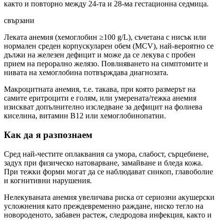
както и повторно между 24-та и 28-ма гестационна седмица.
свързани
Леката анемия (хемоглобин ≥100 g/L), съчетана с нисък или
нормален среден корпускуларен обем (MCV), най-вероятно се
дължи на железен дефицит и може да се лекува с пробен
прием на перорално желязо. Повлияването на симптомите и
нивата на хемоглобина потвърждава диагнозата.
Макроцитната анемия, т.е. такава, при която размерът на
самите еритроцити е голям, или умерената/тежка анемия
изискват допълнително изследване за дефицит на фолиева
киселина, витамин B12 или хемоглобинопатии.
Как да я разпознаем
Сред най-честите оплаквания са умора, слабост, сърцебиене,
задух при физическо натоварване, замайване и бледа кожа.
При тежки форми могат да се наблюдават синкоп, главоболие
и когнитивни нарушения.
Нелекуваната анемия увеличава риска от сериозни акушерски
усложнения като преждевременно раждане, ниско тегло на
новороденото, забавен растеж, следродова инфекция, както и