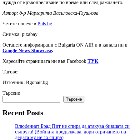
нужда от кръвопреливане по време или след раждането.
Автор: д-р Маргарита Василовска-Глушкова
Четете повече в
Puls.bg
.
Снимка: pixabay
Останете информирани с Bulgaria ON AIR и в канала ни в
Google News Showcase
.
Харесайте страницата ни във Facebook
ТУК
Тагове:
Източник: Bgonair.bg
Търсене
Търсене
Recent Posts
Влюбеният Брад Пит не спира да атакува бившата си
съпруга! (Войната продължава, дори отричането на
децата му не го спира)