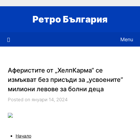
Skip
to
Ретро България
content
Menu
Аферистите от „ХелпКарма“ се
измъкват без присъди за „усвоените”
милиони левове за болни деца
Posted on януари 14, 2024
Начало