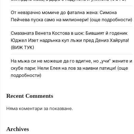
От невзрачно момиче до фатална жена: Симона
Пейчева пуска само на милионери! (още подробности)
Смазаната Венета Костова в шок: Бившият й годеник
Юджел Изет надрънка куп лъжи пред Дениз Хайрула!
(ВИЖ ТУК)
На мъжа си не можеше да го вдигне, но „учи“ жените и
скубе пари: Нели Елея на лов за наивни патици! (още
подробности)
Recent Comments
Няма коментари за показване.
Archives