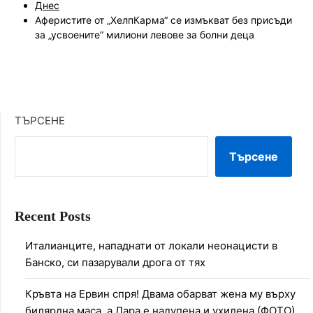
Днес
Аферистите от „ХелпКарма“ се измъкват без присъди
за „усвоените” милиони левове за болни деца
ТЪРСЕНЕ
Търсене
Recent Posts
Италианците, нападнати от локали неонацисти в
Банско, си пазарували дрога от тях
Кръвта на Ервин спря! Двама обарват жена му върху
билярдна маса, а Дара е надупена и ухилена (ФОТО)