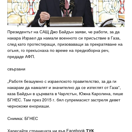
Президентът на САЩ Джо Байдън заяви, че работи, за да
накара Израел да намали военното си присъствие в Газа,
след като протестиращи, призоваващи за прекратяване на
огъня, го прекъснаха по време на предизборна реч,
предаде АФП.
свързани
„Работя безшумно с израелското правителство, за да ги
накарам да намалят и значително да се изтеглят от Газа“,
каза Байдън в църквата в Чарлстън, Южна Каролина, пише
БГНЕС. Там през 2015 г. бял супремасист застреля девет
чернокожи енориаши.
Снимка: БГНЕС
Харесайте страницата ни във Facebook
ТУК