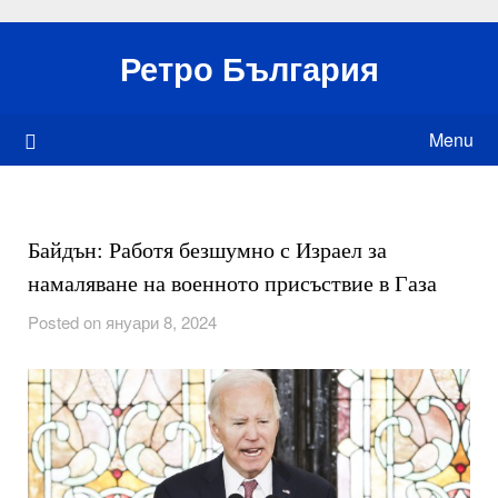
Skip
to
Ретро България
content
Menu
Байдън: Работя безшумно с Израел за
намаляване на военното присъствие в Газа
Posted on януари 8, 2024