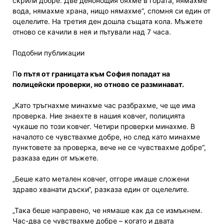
скрили добре. Две денонощия бяхме в гората, нямахме
вода, нямахме храна, нищо нямахме“, спомня си един от
оцелелите. На третия ден дошла същата кола. Мъжете
отново се качили в нея и пътували над 7 часа.
Подобни публикации
П
о пътя от границата към София попадат на
полицейски проверки, но отново се разминават.
„Като тръгнахме минахме час разбрахме, че ще има
проверка. Ние знаехте в нашия ковчег, полицията
чукаше по този ковчег. Четири проверки минахме. В
началото се чувствахме добре, но след като минахме
пунктовете за проверка, вече не се чувствахме добре“,
разказа един от мъжете.
„Беше като метален ковчег, отгоре имаше сложени
здраво хванати дъски“, разказа един от оцелелите.
„Така беше направено, че нямаше как да се измъкнем.
Час-два се чувствахме добре – когато и двата