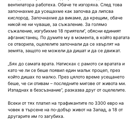
вентилатора работеха. Обаче те изгоряха. След това
започнахме да усещахме как започва да липсва
кислород. Започнахме да викаме, да крещим, обаче
никой не ни чуваше, за съжаление. За голямо
съжаление, изгубихме 18 приятели“, обясни единият
афганистанец. По думите му в момента, в който вратата
се отворила, оцелелите започнали да се хвърлят на
земята, защото не можели да дишат и да се движат.
„Бях до самата врата. Натисках с рамото си вратата и
като че ли се беше появил един малък процеп, през
който дишах по малко. През цялото време усещането
беше, че си отивам – последните мигове от живота ми.
Изпаднах в безсъзнание“, разказва друг от оцелелите.
Всеки от тях платил на трафикантите по 3300 евро на
човек в търсене на по-добър живот на Запад, а 18 от
другарите им го загубиха.