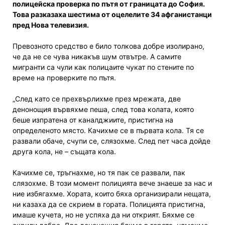
полицейска проверка по пътя от границата до София.
Това разказаха шестима от оцелелите 34 афганистанци
пред Нова телевизия.
Превозното средство е било толкова добре изолирано,
че да не се чува никакъв шум отвътре. А самите
мигранти са чули как полицаите чукат по стените по
време на проверките по пътя.
„След като се прехвърлихме през мрежата, две
денонощия вървяхме пеша, след това колата, която
беше изпратена от каналджиите, пристигна на
определеното място. Качихме се в първата кола. Тя се
развали обаче, счупи се, слязохме. След пет часа дойде
друга кола, не – същата кола.
Качихме се, тръгнахме, но тя пак се развали, пак
слязохме. В този момент полицията вече знаеше за нас и
ние избягахме. Хората, които бяха организирали нещата,
ни казаха да се скрием в гората. Полицията пристигна,
имаше кучета, но не успяха да ни открият. Бяхме се