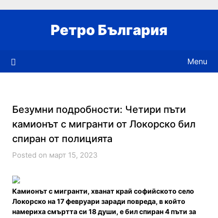
Skip
to
Ретро България
content
Menu
Безумни подробности: Четири пъти
камионът с мигранти от Локорско бил
спиран от полицията
Posted on март 15, 2023
Камионът с мигранти, хванат край софийското село
Локорско на 17 февруари заради повреда, в който
намериха смъртта си 18 души, е бил спиран 4 пъти за