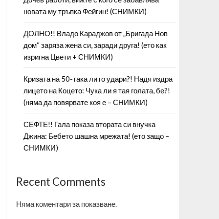
новата му тръпка Фейгин! (СНИМКИ)
ДОЛНО!! Владо Караджов от „Бригада Нов
дом“ заряза жена си, заради друга! (ето как
изригна Цвети + СНИМКИ)
Кризата на 50-така ли го удари?! Надя издра
лицето на Коцето: Чука ли я тая голата, бе?!
(няма да повярвате коя е – СНИМКИ)
СЕФТЕ!! Гала показа втората си внучка
Джина: Бебето шашна мрежата! (ето защо –
СНИМКИ)
Recent Comments
Няма коментари за показване.