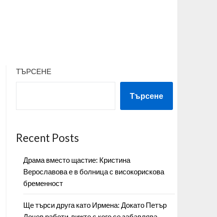
ТЪРСЕНЕ
Търсене
Recent Posts
Драма вместо щастие: Кристина
Верославова е в болница с високорискова
бременност
Ще търси друга като Ирмена: Докато Петър
Дочев работи, вижте с кого се забавлява