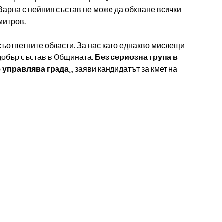
арна с нейния състав не може да обхване всички
митров.
ъответните области. За нас като еднакво мислещи
 добър състав в Общината.
Без сериозна група в
 управлява града
„, заяви кандидатът за кмет на