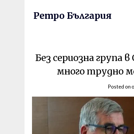
Skip
to
Ретро България
content
Без сериозна група 
много трудно мо
Posted on 