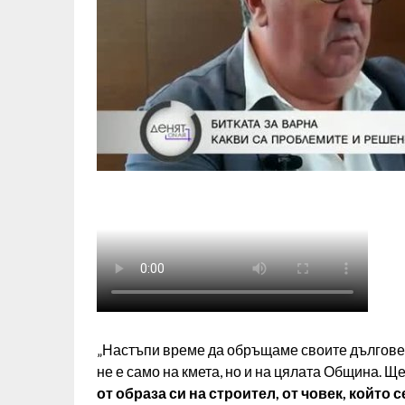
„Настъпи време да обръщаме своите дългове
не е само на кмета, но и на цялата Община. Щ
от образа си на строител, от човек, който 