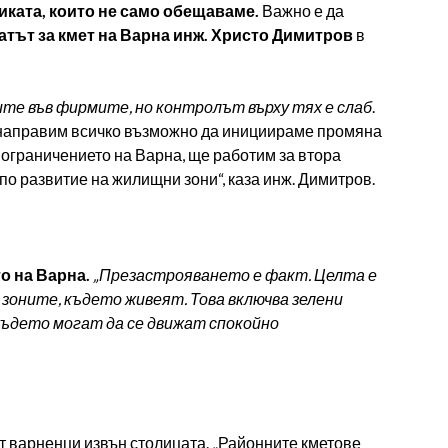
тиката, които не само обещаваме.
Важно е да
атът за кмет на Варна инж. Христо Димитров
в
те във фирмите, но контролът върху тях е слаб
.
направим всичко възможно да инициираме промяна
ограничението на Варна, ще работим за втора
 по развитие на жилищни зони“, каза инж. Димитров.
о на Варна.
„Презастрояването е факт. Целта е
 зоните, където живеят. Това включва зелени
където могат да се движат спокойно
т варненци извън столицата. „Районните кметове