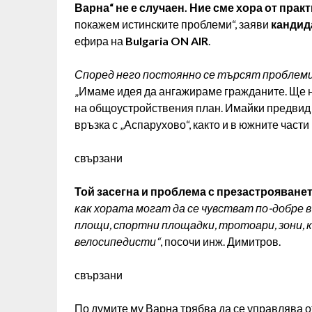
Варна“ не е случаен. Ние сме хора от прак
покажем истинските проблеми“, заяви
кандид
ефира на
Bulgaria ON AIR
.
Според него постоянно се търсят проблеми
„Имаме идея да ангажираме гражданите. Ще 
на общоустройствения план. Имайки предвид 
връзка с „Аспарухово“, както и в южните части
свързани
Той засегна и проблема с презастрояванет
как хората могат да се чувстват по-добре в
площи, спортни площадки, тротоари, зони, 
велосипедисти“
, посочи инж. Димитров.
свързани
По думите му Варна трябва да се управлява о