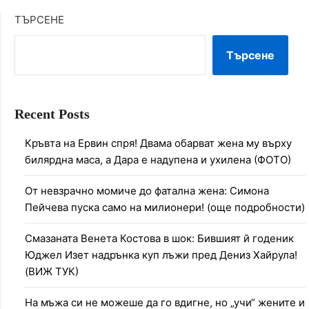
ТЪРСЕНЕ
Търсене
Recent Posts
Кръвта на Ервин спря! Двама обарват жена му върху
билярдна маса, а Дара е надупена и ухилена (ФОТО)
От невзрачно момиче до фатална жена: Симона
Пейчева пуска само на милионери! (още подробности)
Смазаната Венета Костова в шок: Бившият й годеник
Юджел Изет надрънка куп лъжи пред Дениз Хайрула!
(ВИЖ ТУК)
На мъжа си не можеше да го вдигне, но „учи“ жените и