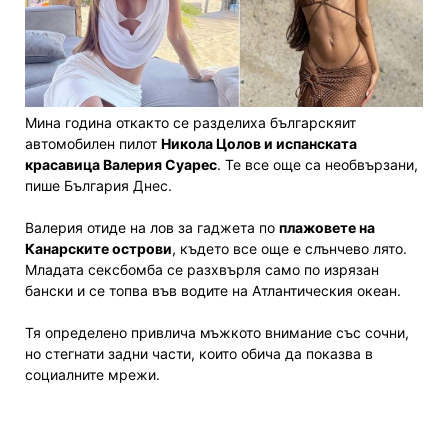
Мина година откакто се разделиха българскяит
автомобилен пилот
Никола Цолов и испанската
красавица Валерия Суарес
. Те все още са необвързани,
пише България Днес.
Валерия отиде на лов за гаджета по
плажовете на
Канарските острови
, където все още е слънчево лято.
Младата сексбомба се разхвърля само по изрязан
бански и се топва във водите на Атлантическия океан.
Тя определено привлича мъжкото внимание със сочни,
но стегнати задни части, които обича да показва в
социалните мрежи.