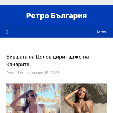
Skip
to
Ретро България
content
Menu
Бившата на Цолов дири гадже на
Канарите
Posted on октомври 15, 2025