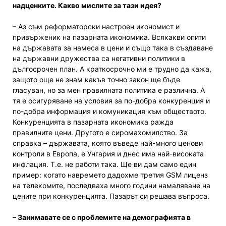
надценките. Какво мислите за тази идея?
– Аз съм реформаторски настроен икономист и
привърженик на пазарната икономика. Всякакви опити
на държавата за намеса в цени и също така в създаване
на държавни дружества са негативни политики в
дългосрочен план. А краткосрочно ми е трудно да кажа,
защото още не знам какъв точно закон ще бъде
гласуван, но за мен правилната политика е различна. А
тя е осигуряване на условия за по-добра конкуренция и
по-добра информация и комуникация към обществото.
Конкуренцията в пазарната икономика ражда
правилните цени. Другото е сиромахомилство. За
справка – държавата, която въведе най-много ценови
контроли в Европа, е Унгария и днес има най-високата
инфлация. Т.е. не работи така. Ще ви дам само един
пример: когато навремето дадохме третия GSM лиценз
на телекомите, последваха много години намаляване на
цените при конкуренцията. Пазарът си решава въпроса.
– Занимавате се с проблемите на демографията в