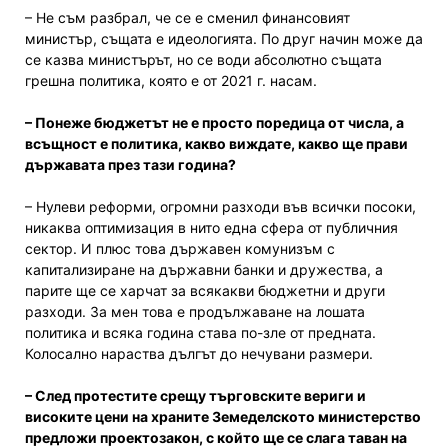
– Не съм разбрал, че се е сменил финансовият
министър, същата е идеологията. По друг начин може да
се казва министърът, но се води абсолютно същата
грешна политика, която е от 2021 г. насам.
– Понеже бюджетът не е просто поредица от числа, а
всъщност е политика, какво виждате, какво ще прави
държавата през тази година?
– Нулеви реформи, огромни разходи във всички посоки,
никаква оптимизация в нито една сфера от публичния
сектор. И плюс това държавен комунизъм с
капитализиране на държавни банки и дружества, а
парите ще се харчат за всякакви бюджетни и други
разходи. За мен това е продължаване на лошата
политика и всяка година става по-зле от предната.
Колосално нараства дългът до нечувани размери.
– След протестите срещу търговските вериги и
високите цени на храните Земеделското министерство
предложи проектозакон, с който ще се слага таван на