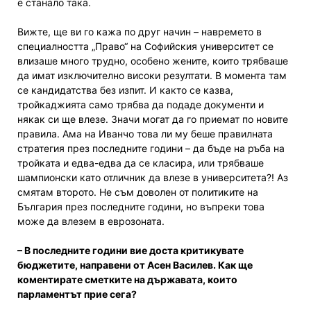
е станало така.
Вижте, ще ви го кажа по друг начин – навремето в
специалността „Право“ на Софийския университет се
влизаше много трудно, особено жените, които трябваше
да имат изключително високи резултати. В момента там
се кандидатства без изпит. И както се казва,
тройкаджията само трябва да подаде документи и
някак си ще влезе. Значи могат да го приемат по новите
правила. Ама на Иванчо това ли му беше правилната
стратегия през последните години – да бъде на ръба на
тройката и едва-едва да се класира, или трябваше
шампионски като отличник да влезе в университета?! Аз
смятам второто. Не съм доволен от политиките на
България през последните години, но въпреки това
може да влезем в еврозоната.
– В последните години вие доста критикувате
бюджетите, направени от Асен Василев. Как ще
коментирате сметките на държавата, които
парламентът прие сега?