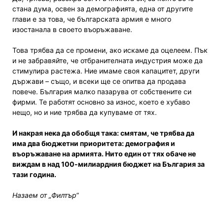
стана дума, освен за демографията, една от другите
глави е за това, че българската армия е много
изостанала в своето въоръжаване.
Това трябва да се промени, ако искаме да оцелеем. Пък
и не забравяйте, че отбранителната индустрия може да
стимулира растежа. Ние имаме своя капацитет, други
държави – също, и всеки ще се опитва да продава
повече. България малко пазарува от собствените си
фирми. Те работят основно за износ, което е хубаво
нещо, но и ние трябва да купуваме от тях.
И накрая нека да обобщя така: смятам, че трябва да
има два бюджетни приоритета: демография и
въоръжаване на армията. Нито един от тях обаче не
виждам в над 100-милиардния бюджет на България за
тази година.
Назаем от „Филтър“