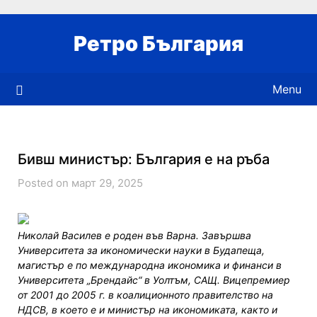
Skip
to
Ретро България
content
Menu
Бивш министър: България е на ръба
Posted on март 29, 2025
Николай Василев е роден във Варна. Завършва
Университета за икономически науки в Будапеща,
магистър е по международна икономика и финанси в
Университета „Брендайс“ в Уолтъм, САЩ. Вицепремиер
от 2001 до 2005 г. в коалиционното правителство на
НДСВ, в което е и министър на икономиката, както и