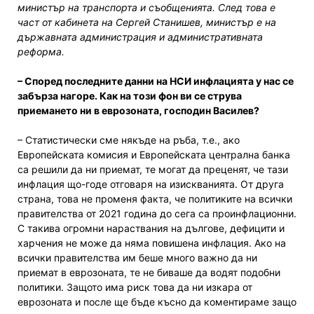
министър на транспорта и съобщенията. След това е
част от кабинета на Сергей Станишев, министър е на
държавната администрация и административната
реформа.
– Според последните данни на НСИ инфлацията у нас се
забърза нагоре. Как на този фон ви се струва
приемането ни в еврозоната, господин Василев?
– Статистически сме някъде на ръба, т.е., ако
Европейската комисия и Европейската централна банка
са решили да ни приемат, те могат да преценят, че тази
инфлация що-годе отговаря на изискванията. От друга
страна, това не променя факта, че политиките на всички
правителства от 2021 година до сега са проинфлационни.
С такива огромни нараствания на дългове, дефицити и
харчения не може да няма повишена инфлация. Ако на
всички правителства им беше много важно да ни
приемат в еврозоната, те не биваше да водят подобни
политики. Защото има риск това да ни изкара от
еврозоната и после ще бъде късно да коментираме защо