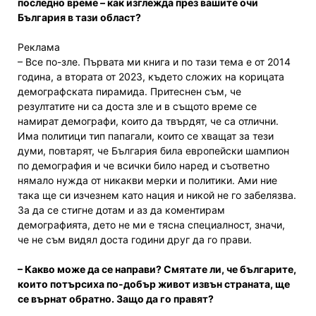
последно време – как изглежда през вашите очи
България в тази област?
Реклама
– Все по-зле. Първата ми книга и по тази тема е от 2014
година, а втората от 2023, където сложих на корицата
демографската пирамида. Притеснен съм, че
резултатите ни са доста зле и в същото време се
намират демографи, които да твърдят, че са отлични.
Има политици тип папагали, които се хващат за тези
думи, повтарят, че България била европейски шампион
по демография и че всички било наред и съответно
нямало нужда от никакви мерки и политики. Ами ние
така ще си изчезнем като нация и никой не го забелязва.
За да се стигне дотам и аз да коментирам
демографията, дето не ми е тясна специалност, значи,
че не съм видял доста години друг да го прави.
– Какво може да се направи? Смятате ли, че българите,
които потърсиха по-добър живот извън страната, ще
се върнат обратно. Защо да го правят?