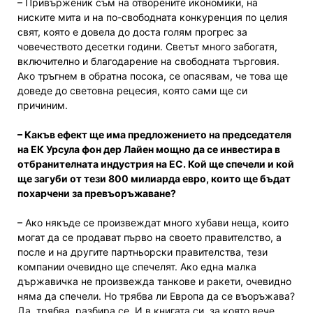
– Привърженик съм на отворените икономики, на
ниските мита и на по-свободната конкуренция по целия
свят, която е довела до доста голям прогрес за
човечеството десетки години. Светът много забогатя,
включително и благодарение на свободната търговия.
Ако тръгнем в обратна посока, се опасявам, че това ще
доведе до световна рецесия, която сами ще си
причиним.
– Какъв ефект ще има предложението на председателя
на ЕК Урсула фон дер Лайен мощно да се инвестира в
отбранителната индустрия на ЕС. Кой ще спечели и кой
ще загуби от тези 800 милиарда евро, които ще бъдат
похарчени за превъоръжаване?
– Ако някъде се произвеждат много хубави неща, които
могат да се продават първо на своето правителство, а
после и на другите партньорски правителства, тези
компании очевидно ще спечелят. Ако една малка
държавичка не произвежда танкове и ракети, очевидно
няма да спечели. Но трябва ли Европа да се въоръжава?
Да, трябва, разбира се. И в книгата си, за която вече