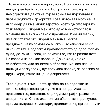
– Това е много голям въпрос, по който в книгата ми има
двуцифрен брой страници. Но краткият отговор е:
демографията да стане първа грижа на държавата и
първи бюджетен приоритет. Това включва много неща,
например да има министерство, което да отговаря по
този въпрос. Според мен нито едно министерство в
момента не е ангажирано с проблема. Има ли мерки,
има ли стратегия? Според мен няма. Моите
предложения по темата са много и ще спомена само
някои от тях. Предлагам правителството да дава голяма
сума, до 25 000 лева, на семейство, което ражда дете.
Не казвам на всички поравно. Да кажем, че ако
семейството има по-високо образование, ако плаща
данъци и осигуровки, ще получава повече, за разлика от
други хора, които нищо не допринасят.
Това е дълга тема, която трябва да се подложи на
широка обществена дискусия и в нея да участват
правителство, политици, медии, демографи, различни
специалисти. Когато има голяма обществена дискусия,
ще има въпроси, коментари, предложения, ще се проучи