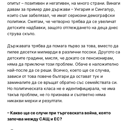
опитът – позитивен и негативен, на много страни. Винаги
давам за пример две държави – Унгария и Сингапур,
които съм забелязал, че имат сериозни демографски
политики. Смятам, че четворно трябва да се увеличат
детските надбавки, защото отглеждането на деца днес
струва скъпо.
Държавата трябва да помага първо за това, вместо да
пилее десетки милиарди в различни посоки. Другото са
детските градини, мисля, че докато се пенсионирам,
няма да приключи този проблем. Обаче е наложително
най-после да се реши. Всичко, което ще се случва,
зависи от това повече българи да остават тук и
заминалите да се връщат обратно със семействата си.
Но политическата класа не е идентифицирала, че има
такъв проблем, не го признава и съответно няма
никакви мерки и резултати.
– Какво ще се случи при търговската война, която
започва между САЩ и ЕС?