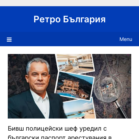
Skip
to
Ретро България
content
Menu
Бивш полицейски шеф уредил с
български паспорт арестувания в