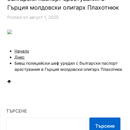
Гърция молдовски олигарх Плахотнюк
Posted on август 1, 2025
Начало
Днес
Бивш полицейски шеф уредил с български паспорт
арестувания в Гърция молдовски олигарх Плахотнюк
ТЪРСЕНЕ
Търсене