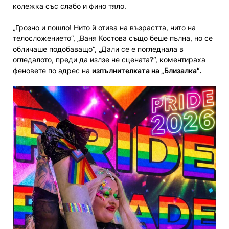
колежка със слабо и фино тяло.
„Грозно и пошло! Нито й отива на възрастта, нито на
телосложението“, „Ваня Костова също беше пълна, но се
обличаше подобаващо“, „Дали се е погледнала в
огледалото, преди да излзе не сцената?“, коментираха
феновете по адрес на
изпълнителката на „Близалка“.