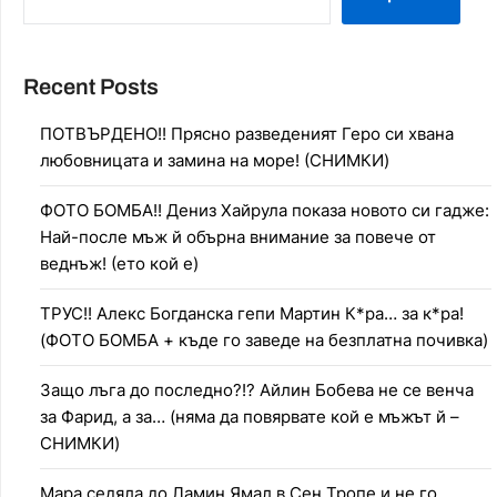
Recent Posts
ПОТВЪРДЕНО!! Прясно разведеният Геро си хвана
любовницата и замина на море! (СНИМКИ)
ФОТО БОМБА!! Дениз Хайрула показа новото си гадже:
Най-после мъж й обърна внимание за повече от
веднъж! (ето кой е)
ТРУС!! Алекс Богданска гепи Мартин К*ра… за к*ра!
(ФОТО БОМБА + къде го заведе на безплатна почивка)
Защо лъга до последно?!? Айлин Бобева не се венча
за Фарид, а за… (няма да повярвате кой е мъжът й –
СНИМКИ)
Мара седяла до Ламин Ямал в Сен Тропе и не го