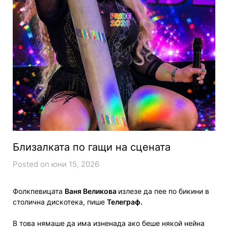
Близалката по гащи на сцената
Posted on юни 15, 2026
Фолкпевицата
Ваня Великова
излезе да пее по бикини в
столична дискотека, пише
Телеграф.
В това нямаше да има изненада ако беше някой нейна