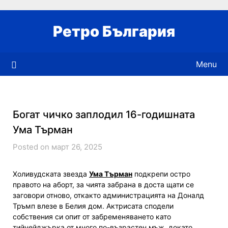
Skip
to
Ретро България
content
Menu
Богат чичко заплодил 16-годишната
Ума Търман
Posted on март 26, 2025
Холивудската звезда
Ума Търман
подкрепи остро
правото на аборт, за чията забрана в доста щати се
заговори отново, откакто администрацията на Доналд
Тръмп влезе в Белия дом. Актрисата сподели
собствения си опит от забременяването като
тийнейджърка от много по-възрастен мъж, докато