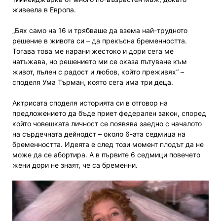
живеела в Европа.
„Бях само на 16 и трябваше да взема най-трудното
решение в живота си – да прекъсна бременността.
Тогава това ме нарани жестоко и дори сега ме
натъжава, но решението ми се оказа пътуване към
живот, пълен с радост и любов, който преживях“ –
споделя Ума Търман, която сега има три деца.
Актрисата споделя историята си в отговор на
предложението да бъде приет федерален закон, според
който човешката личност се появява заедно с началото
на сърдечната дейнодст – около 6-ата седмица на
бременността. Идеята е след този момент плодът да не
може да се абортира. А в първите 6 седмици повечето
жени дори не знаят, че са бременни.