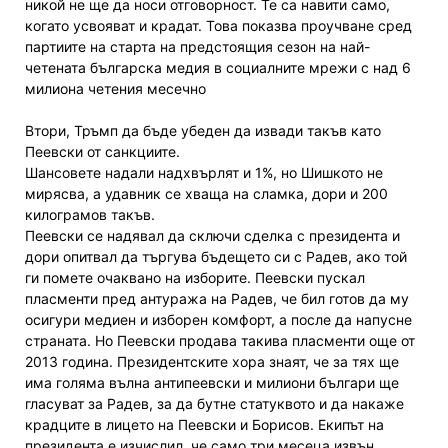
никой не ще да носи отговорност. Те са навити само,
когато усвояват и крадат. Това показва проучване сред
партиите на старта на предстоящия сезон на най-
четената българска медия в социалните мрежи с над 6
милиона четения месечно
Втори, Тръмп да бъде убеден да извади такъв като
Пеевски от санкциите.
Шансовете надали надхвърлят и 1%, но Шишкото не
мирясва, а удавник се хваща на сламка, дори и 200
килограмов такъв.
Пеевски се надявал да сключи сделка с президента и
дори опитвал да търгува бъдещето си с Радев, ако той
ги помете очаквано на изборите. Пеевски пускал
пласменти пред антуража на Радев, че бил готов да му
осигури медиен и изборен комфорт, а после да напусне
страната. Но Пеевски продава такива пласменти още от
2013 година. Президентските хора знаят, че за тях ще
има голяма вълна антипеевски и милиони българи ще
гласуват за Радев, за да бутне статуквото и да накаже
крадците в лицето на Пеевски и Борисов. Екипът на
президента е изчислил, че само три месеца извън