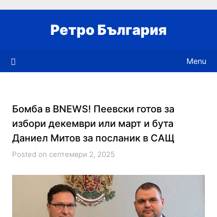
Skip
to
Ретро България
content
Menu
Бомба в BNEWS! Пеевски готов за
избори декември или март и бута
Даниел Митов за посланик в САЩ
Posted on септември 2, 2025