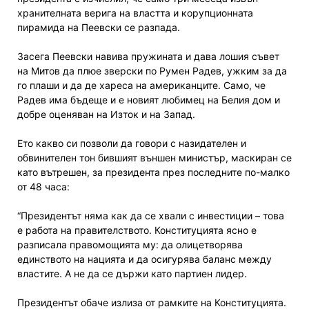
хранителната верига на властта и корупционната
пирамида на Пеевски се разпада.
Засега Пеевски навива пружината и дава лошия съвет
на Митов да плюе зверски по Румен Радев, ужким за да
го плаши и да де хареса на американците. Само, че
Радев има бъдеще и е новият любимец на Белия дом и
добре оценяван на Изток и на Запад.
Ето какво си позволи да говори с назидателен и
обвинителен тон бившият външен министър, маскиран се
като вътрешен, за президента през последните по-малко
от 48 часа:
“Президентът няма как да се хвали с инвестиции – това
е работа на правителството. Конституцията ясно е
разписала правомощията му: да олицетворява
единството на нацията и да осигурява баланс между
властите. А не да се държи като партиен лидер.
Президентът обаче излиза от рамките на Конституцията.