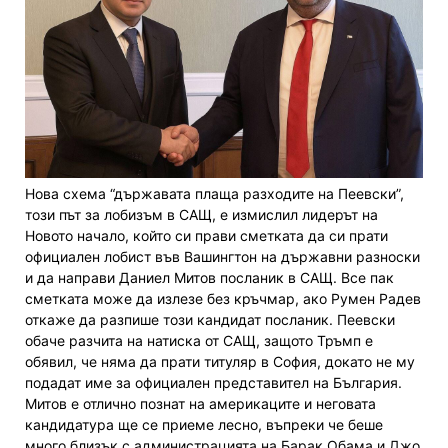
Нова схема “държавата плаща разходите на Пеевски”,
този път за лобизъм в САЩ, е измислил лидерът на
Новото начало, който си прави сметката да си прати
официален лобист във Вашингтон на държавни разноски
и да направи Даниел Митов посланик в САЩ. Все пак
сметката може да излезе без кръчмар, ако Румен Радев
откаже да разпише този кандидат посланик. Пеевски
обаче разчита на натиска от САЩ, защото Тръмп е
обявил, че няма да прати титуляр в София, докато не му
подадат име за официален представител на България.
Митов е отлично познат на америкаците и неговата
кандидатура ще се приеме лесно, въпреки че беше
много близък с администрацията на Барак Обама и Джо