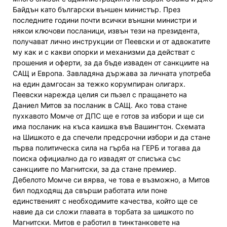
Байдън като български външен министър. През
последните години почти всички външни министри и
някои ключови посланици, извън тези на президента,
получават лично инструкции от Пеевски и от адвокатите
му как и с какви опорки и механизми да действат с
прошения и оферти, за да бъде изваден от санкциите на
САЩ и Европа. Завладяна държава за личната употреба
на един дамгосан за тежко корумпиран олигарх.
Пеевски нарежда целия си пъзел с пращането на
Даниел Митов за посланик в САЩ. Ако това стане
пухкавото Момче от ДПС ще е готов за избори и ще си
има посланик на къса каишка във Вашингтон. Схемата
на Шишкото е да спечели предсрочни избори и да стане
първа политическа сила на гърба на ГЕРБ и тогава да
поиска официално да го извадят от списъка със
санкциите по Магнитски, за да стане премиер.
Дебелото Момче си вярва, че това е възможно, а Митов
бил подходящ да свърши работата или поне
единственият с необходимите качества, който ще се
навие да си сложи главата в торбата за шишкото по
Магнитски. Митов е работил в тинктанковете на