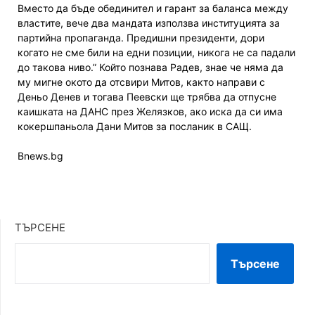
Вместо да бъде обединител и гарант за баланса между
властите, вече два мандата използва институцията за
партийна пропаганда. Предишни президенти, дори
когато не сме били на едни позиции, никога не са падали
до такова ниво.” Който познава Радев, знае че няма да
му мигне окото да отсвири Митов, както направи с
Деньо Денев и тогава Пеевски ще трябва да отпусне
каишката на ДАНС през Желязков, ако иска да си има
кокершпаньола Дани Митов за посланик в САЩ.
Bnews.bg
ТЪРСЕНЕ
Търсене