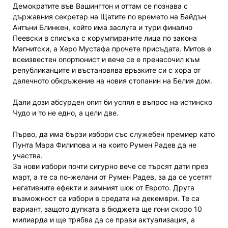
Демократите във Вашингтон и оттам се познава с
държавния секретар на Щатите по времето на Байдън
Антъни Блинкен, който има заслуга и тури финално
Пеевски в списъка с корумпираните лица по закона
Магнитски, а Херо Мустафа прочете присъдата. Митов е
всеизвестен опортюнист и вече се е пренасочил към
републиканците и въстановява връзките си с хора от
далечното обкръжение на новия стопанин на Белия дом.
Дали дози абсурден опит би успял е въпрос на истинско
Чудо и то не едно, а цели две.
Първо, да има бързи избори със служебен премиер като
Пунта Мара Филипова и на които Румен Радев да не
участва.
За нови избори почти сигурно вече се търсят дати през
март, а те са по-желани от Румен Радев, за да се усетят
негативните ефекти и зимният шок от Еврото. Друга
възможност са избори в средата на декември. Те са
вариант, защото дупката в бюджета ще гони скоро 10
милиарда и ще трябва да се прави актуализация, а