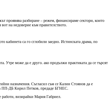
екът проявява разбиране – режем, финансираме сектори, които
я вот на недовeрие към правителството.
ото кабинета са го сглобили заедно. Истинската драма, по
та. Утре може да е друго. ако продължи практиката да се търсят
ртийни назначения. Съгласил съм се Калин Стоянов да е
 на ПП-ДБ Кирил Петков, предаде БГНЕС.
те работи, визирайки Мария Габриел.