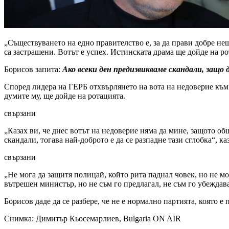
„Съществуването на едно правителство е, за да прави добре не
са застрашени. Вотът е успех. Истинската драма ще дойде на р
Борисов запита:
Ако всеки ден предизвикваме скандали, защо
Според лидера на ГЕРБ отхвърлянето на вота на недоверие към к
думите му, ще дойде на ротацията.
свързани
„Казах ви, че днес вотът на недоверие няма да мине, защото общ
скандали, тогава най-доброто е да се разпадне тази сглобка“, к
свързани
„Не мога да защитя полицай, който рита паднал човек, но не мо
вътрешен министър, но не съм го предлагал, не съм го убежда
Борисов даде да се разбере, че не е нормално партията, която 
Снимка: Димитър Кьосемарлиев, Bulgaria ON AIR