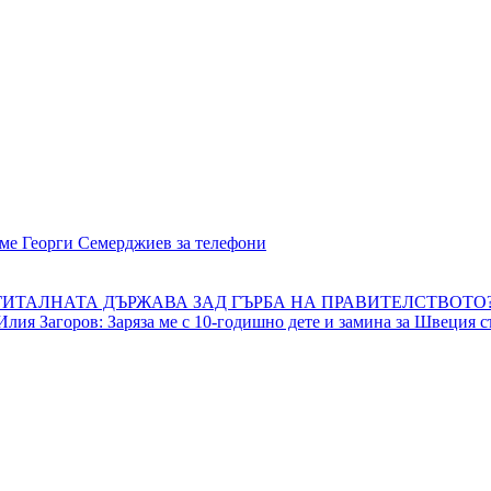
ме Георги Семерджиев за телефони
ТАЛНАТА ДЪРЖАВА ЗАД ГЪРБА НА ПРАВИТЕЛСТВОТО?
и Илия Загоров: Заряза ме с 10-годишно дете и замина за Швеция 