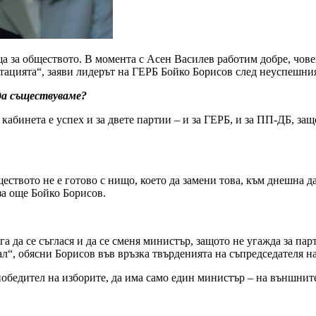
ща за обществото. В момента с Асен Василев работим добре, чов
отацията“, заяви лидерът на ГЕРБ Бойко Борисов след неуспешни
 да съществуваме?
абинета е успех и за двете партии – и за ГЕРБ, и за ПП-ДБ, защ
еството не е готово с нищо, което да замени това, към днешна да
аза още Бойко Борисов.
га да се съглася и да се сменя министър, защото не угажда за па
вал“, обясни Борисов във връзка твърденията на съпредседателя
е победител на изборите, да има само един министър – на външни