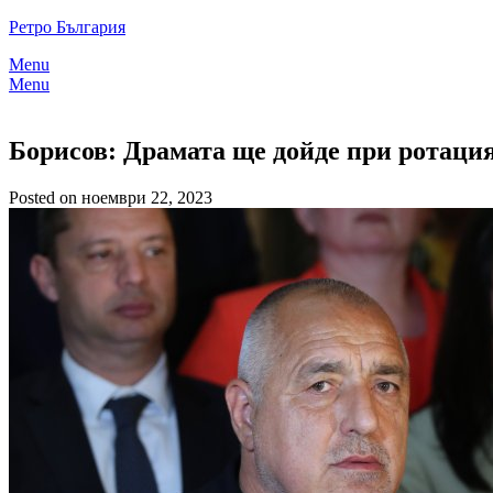
Skip
Ретро България
to
Menu
content
Menu
Борисов: Драмата ще дойде при ротация
Posted on ноември 22, 2023