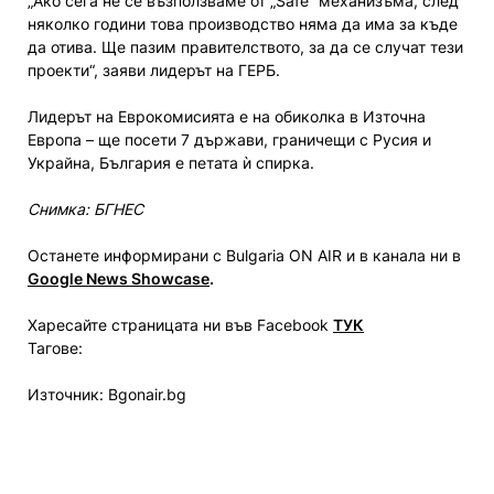
„Ако сега не се възползваме от „Safe“ механизъма, след
няколко години това производство няма да има за къде
да отива. Ще пазим правителството, за да се случат тези
проекти“, заяви лидерът на ГЕРБ.
Лидерът на Еврокомисията е на обиколка в Източна
Европа – ще посети 7 държави, граничещи с Русия и
Украйна, България е петата ѝ спирка.
Снимка: БГНЕС
Останете информирани с Bulgaria ON AIR и в канала ни в
Google News Showcase
.
Харесайте страницата ни във Facebook
ТУК
Тагове:
Източник: Bgonair.bg