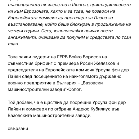
пълноправното ни членство в Шенген, присъединяването
ни към Еврозоната, както и за това, че позволи на
Европейската комисия да преговаря за Плана за
възстановяване, който беше блокиран в продължение на
четири години. Сега, изпълнявайки всички поети
ангажименти, очакваме да получим и средствата по този
план.
Това заяви лидерът на ГЕРБ Бойко Борисов на
съвместния брифинг с премиера Росен Желязков и
председателя на Европейската комисия Урсула фон дер
Лайен след посещението на най-голямото държавно
военно предприятие в България – „Вазовски
машиностроителни заводи“-Сопот.
Той добави, че е щастлив да посрещне Урсула фон дер
Лайен и комисаря по отбрана Андрюс Кубилиус във
Вазовските машиностроителни заводи.
свързани