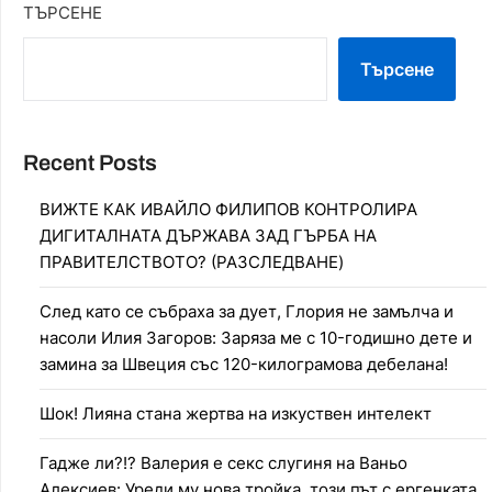
ТЪРСЕНЕ
Търсене
Recent Posts
ВИЖТЕ КАК ИВАЙЛО ФИЛИПОВ КОНТРОЛИРА
ДИГИТАЛНАТА ДЪРЖАВА ЗАД ГЪРБА НА
ПРАВИТЕЛСТВОТО? (РАЗСЛЕДВАНЕ)
След като се събраха за дует, Глория не замълча и
насоли Илия Загоров: Заряза ме с 10-годишно дете и
замина за Швеция със 120-килограмова дебелана!
Шок! Лияна стана жертва на изкуствен интелект
Гадже ли?!? Валерия е секс слугиня на Ваньо
Алексиев: Уреди му нова тройка, този път с ергенката