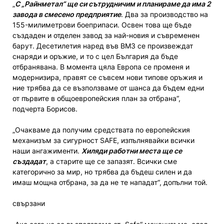
„
С „Райнметал“ ще си сътрудничим и планираме да има 2
завода в смесено предприятие
. Два за производство на
155-милиметрови боеприпаси. Освен това ще бъде
създаден и отделен завод за най-новия и съвременен
барут. Десетилетия наред във ВМЗ се произвеждат
снаряди и оръжие, и то с цел България да бъде
отбранявана. В момента цяла Европа се променя и
модернизира, правят се съвсем нови типове оръжия и
ние трябва да се възползваме от шанса да бъдем едни
от първите в общоевропейския план за отбрана“,
подчерта Борисов.
„Очакваме да получим средствата по европейския
механизъм за сигурност SAFE, изпълнявайки всички
наши ангажименти.
Хиляди работни места ще се
създадат
, а старите ще се запазят. Всички сме
категорично за мир, но трябва да бъдеш силен и да
имаш мощна отбрана, за да не те нападат“, допълни той.
свързани