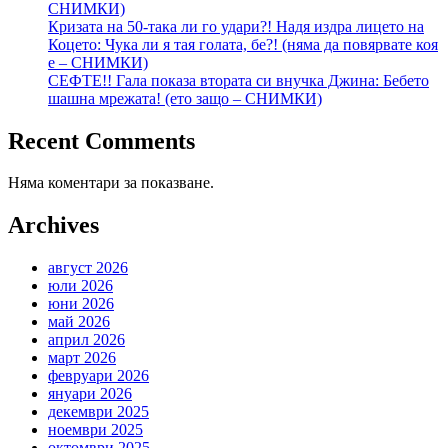
СНИМКИ)
Кризата на 50-така ли го удари?! Надя издра лицето на
Коцето: Чука ли я тая голата, бе?! (няма да повярвате коя
е – СНИМКИ)
СЕФТЕ!! Гала показа втората си внучка Джина: Бебето
шашна мрежата! (ето защо – СНИМКИ)
Recent Comments
Няма коментари за показване.
Archives
август 2026
юли 2026
юни 2026
май 2026
април 2026
март 2026
февруари 2026
януари 2026
декември 2025
ноември 2025
октомври 2025