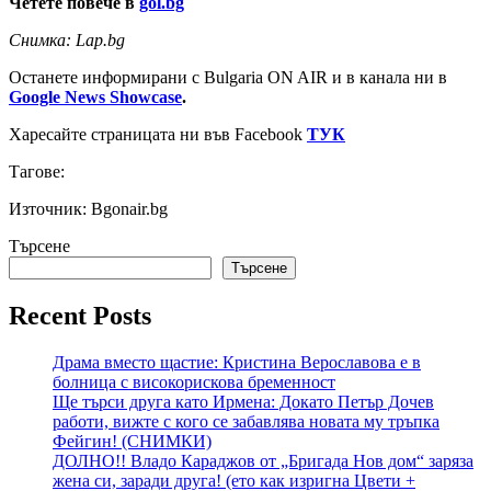
Четете повече в
gol.bg
Снимка: Lap.bg
Останете информирани с Bulgaria ON AIR и в канала ни в
Google News Showcase
.
Харесайте страницата ни във Facebook
ТУК
Тагове:
Източник: Bgonair.bg
Търсене
Търсене
Recent Posts
Драма вместо щастие: Кристина Верославова е в
болница с високорискова бременност
Ще търси друга като Ирмена: Докато Петър Дочев
работи, вижте с кого се забавлява новата му тръпка
Фейгин! (СНИМКИ)
ДОЛНО!! Владо Караджов от „Бригада Нов дом“ заряза
жена си, заради друга! (ето как изригна Цвети +