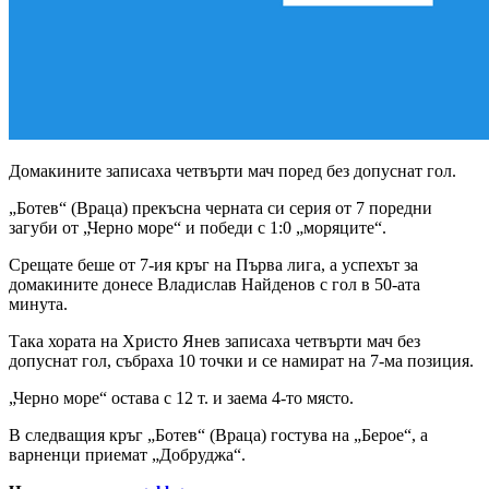
Домакините записаха четвърти мач поред без допуснат гол.
„Ботев“ (Враца) прекъсна черната си серия от 7 поредни
загуби от „Черно море“ и победи с 1:0 „моряците“.
Срещате беше от 7-ия кръг на Първа лига, а успехът за
домакините донесе Владислав Найденов с гол в 50-ата
минута.
Така хората на Христо Янев записаха четвърти мач без
допуснат гол, събраха 10 точки и се намират на 7-ма позиция.
„Черно море“ остава с 12 т. и заема 4-то място.
В следващия кръг „Ботев“ (Враца) гостува на „Берое“, а
варненци приемат „Добруджа“.