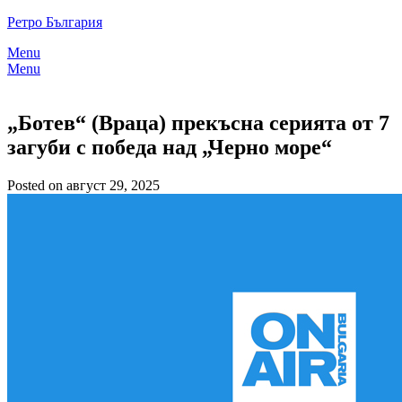
Skip
Ретро България
to
Menu
content
Menu
„Ботев“ (Враца) прекъсна серията от 7
загуби с победа над „Черно море“
Posted on август 29, 2025