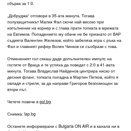
сбърка за 1:0.
„Добруджа“ отговори в 35-ата минута. Тогава
полузащитникът Малик Фал скочи най-високо при
изпълнение на корнер и с глава прати топката в мрежата
на Евтимов. Попадението му обаче не бе признато от ВАР
съдията Валентин Железов, който забеляза игра с ръка на
Фал и главният рефер Волен Чинков се съобрази с това.
Отмененият гол сякаш даде допълнителен импулс на
гостите от Враца и те успяха да поведат с 2:0 в 41-вата
минута. Тогава Владислав Найденов центрира ниско от
десния фланг, топката попадна в Мартин Петков, който я
овладя и стреля, за да направи Григоров безпомощен за
втори път.
Четете повече в
gol.bg
.
Снимка: lap.bg
Останете информирани с Bulgaria ON AIR и в канала ни в