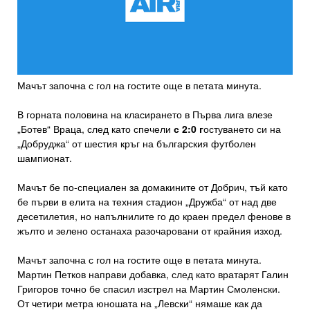
Мачът започна с гол на гостите още в петата минута.
В горната половина на класирането в Първа лига влезе
„Ботев“ Враца, след като спечели
с 2:0 г
остуването си на
„Добруджа“ от шестия кръг на българския футболен
шампионат.
Мачът бе по-специален за домакините от Добрич, тъй като
бе първи в елита на техния стадион „Дружба“ от над две
десетилетия, но напълнилите го до краен предел фенове в
жълто и зелено останаха разочаровани от крайния изход.
Мачът започна с гол на гостите още в петата минута.
Мартин Петков направи добавка, след като вратарят Галин
Григоров точно бе спасил изстрел на Мартин Смоленски.
От четири метра юношата на „Левски“ нямаше как да