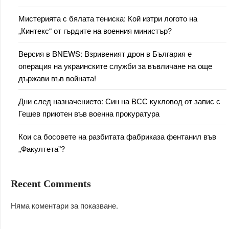
Мистерията с бялата тениска: Кой изтри логото на
„Кинтекс“ от гърдите на военния министър?
Версия в BNEWS: Взривеният дрон в България е
операция на украинските служби за въвличане на още
държави във войната!
Дни след назначението: Син на ВСС кукловод от запис с
Гешев приютен във военна прокуратура
Кои са босовете на разбитата фабриказа фентанил във
„Факултета”?
Recent Comments
Няма коментари за показване.