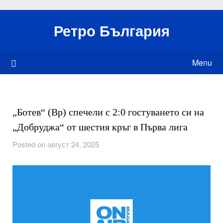
Skip
to
Ретро България
content
Menu
„Ботев“ (Вр) спечели с 2:0 гостуването си на
„Добруджа“ от шестия кръг в Първа лига
Posted on август 24, 2025