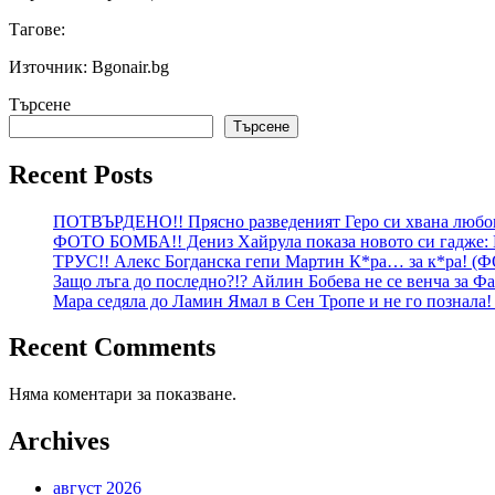
Тагове:
Източник: Bgonair.bg
Търсене
Търсене
Recent Posts
ПОТВЪРДЕНО!! Прясно разведеният Геро си хвана любо
ФОТО БОМБА!! Дениз Хайрула показа новото си гадже: На
ТРУС!! Алекс Богданска гепи Мартин К*ра… за к*ра! (Ф
Защо лъга до последно?!? Айлин Бобева не се венча за Ф
Мара седяла до Ламин Ямал в Сен Тропе и не го познала
Recent Comments
Няма коментари за показване.
Archives
август 2026