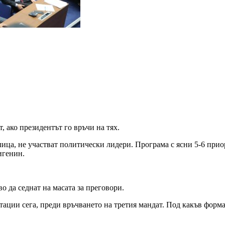
, ако президентът го връчи на тях.
лица, не участват политически лидери. Програма с ясни 5-6 приор
игенин.
о да седнат на масата за преговори.
ации сега, преди връчването на третия мандат. Под какъв форма