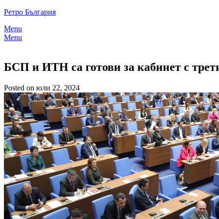
Skip
Ретро България
to
Menu
content
Menu
БСП и ИТН са готови за кабинет с трети
Posted on юли 22, 2024