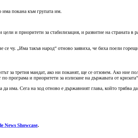
о има покана към групата им.
щи цели и приоритети за стабилизация, и развитие на страната в
 се чу. „Има такъв народ“ отново заявиха, че биха поели горещи
нтът за третия мандат, ако ни поканят, ще се отзовем. Ако ние по
 по програма и приоритети за излизане на държавата от кризата
 да има. Сега на ход отново е държавният глава, който трябва д
le News Showcase
.