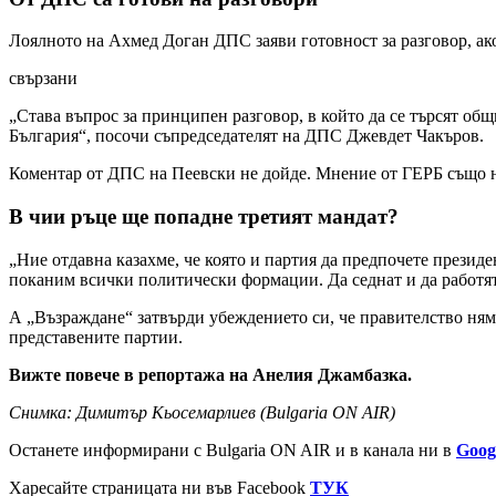
Лоялното на Ахмед Доган ДПС заяви готовност за разговор, ак
свързани
„Става въпрос за принципен разговор, в който да се търсят об
България“, посочи съпредседателят на ДПС Джевдет Чакъров.
Коментар от ДПС на Пеевски не дойде. Мнение от ГЕРБ също не
В чии ръце ще попадне третият мандат?
„Ние отдавна казахме, че която и партия да предпочете президе
поканим всички политически формации. Да седнат и да работят
А „Възраждане“ затвърди убеждението си, че правителство няма
представените партии.
Вижте повече в репортажа на Анелия Джамбазка.
Снимка: Димитър Кьосемарлиев (Bulgaria ON AIR)
Останете информирани с Bulgaria ON AIR и в канала ни в
Goog
Харесайте страницата ни във Facebook
ТУК