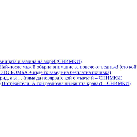
вницата и замина на море! (СНИМКИ)
й-после мъж й обърна внимание за повече от веднъж! (ето кой 
ОТО БОМБА + къде го заведе на безплатна почивка)
арид, а за… (няма да повярвате кой е мъжът й – СНИМКИ)
! (Потребители: А той разпозна ли наш’та крава?! – СНИМКИ)