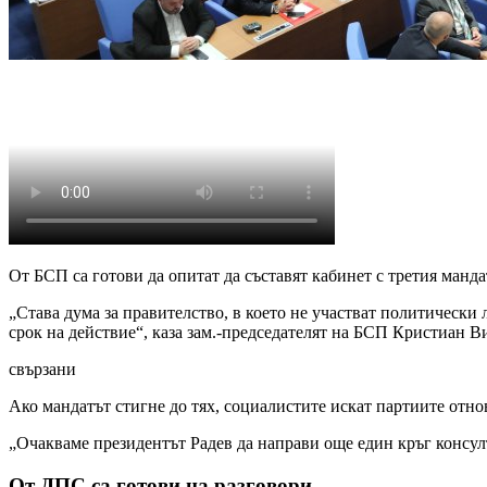
От БСП са готови да опитат да съставят кабинет с третия мандат
„Става дума за правителство, в което не участват политически 
срок на действие“, каза зам.-председателят на БСП Кристиан В
свързани
Ако мандатът стигне до тях, социалистите искат партиите отнов
„Очакваме президентът Радев да направи още един кръг консулт
От ДПС са готови на разговори