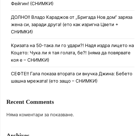
Фейгин! (СНИМКИ)
ДОЛНО!! Владо Караджов от „Бригада Нов дом“ заряза
жена си, заради друга! (ето как изригна Цвети +
СНИМКИ)
Кризата на 50-така ли го удари?! Надя издра лицето на
Коцето: Чука ли я тая голата, бе?! (няма да повярвате
коя е – СНИМКИ)
СЕФТЕ!! Гала показа втората си внучка Джина: Бебето
шашна мрежата! (ето защо – СНИМКИ)
Recent Comments
Няма коментари за показване.
Archives