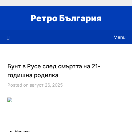
Skip
to
Ретро България
content
Menu
Бунт в Русе след смъртта на 21-
годишна родилка
Posted on август 26, 2025
Начало