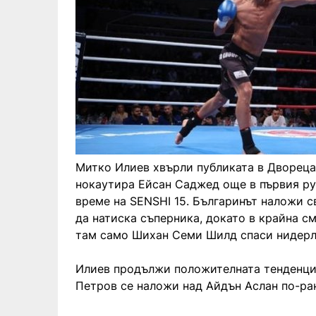
Митко Илиев хвърли публиката в Двореца н
нокаутира Ейсан Саджед още в първия ру
време на SENSHI 15. Българинът наложи с
да натиска съперника, докато в крайна см
там само Шихан Семи Шилд спаси нидерла
Илиев продължи положителната тенденция
Петров се наложи над Айдън Аслан по-ран