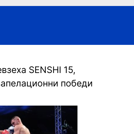
взеха SENSHI 15,
запелационни победи