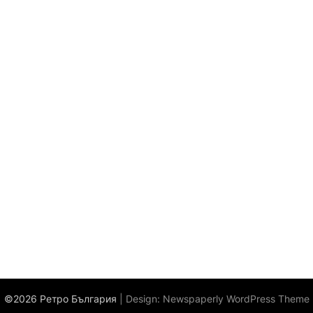
©2026 Ретро България
| Design:
Newspaperly WordPress Theme