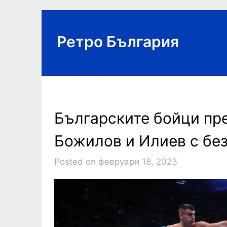
Skip
to
content
Ретро България
Българските бойци пре
Божилов и Илиев с бе
Posted on февруари 18, 2023