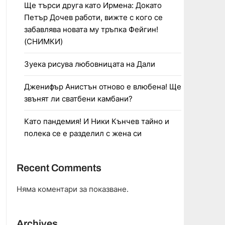
Ще търси друга като Ирмена: Докато
Петър Дочев работи, вижте с кого се
забавлява новата му тръпка Фейгин!
(СНИМКИ)
Зуека рисува любовницата на Дали
Дженифър Анистън отново е влюбена! Ще
звънят ли сватбени камбани?
Като пандемия! И Ники Кънчев тайно и
полека се е разделил с жена си
Recent Comments
Няма коментари за показване.
Archives