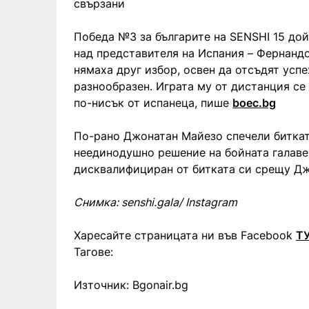
свързани
Победа №3 за българите на SENSHI 15 дой
над представителя на Испания – Фернандо
нямаха друг избор, освен да отсъдят успех
разнообразен. Играта му от дистанция се
по-нисък от испанеца, пише
boec.bg
По-рано Джонатан Майезо спечели биткат
неединодушно решение на бойната галаве
дисквалифициран от битката си срещу Джо
Снимка: senshi.gala/ Instagram
Харесайте страницата ни във Facebook
Т
Тагове:
Източник: Bgonair.bg