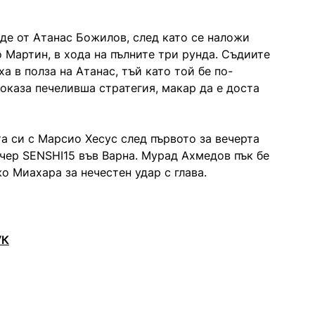
де от Атанас Божилов, след като се наложи
 Мартин, в хода на пълните три рунда. Съдиите
а в полза на Атанас, тъй като той бе по-
 оказа печеливша стратегия, макар да е доста
а си с Марсио Хесус след първото за вечерта
чер SENSHI15 във Варна. Мурад Ахмедов пък бе
 Миахара за нечестен удар с глава.
УК