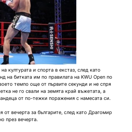
а културата и спорта в екстаз, след като
нд на битката им по правилата на KWU Open по
воето темпо още от първите секунди и не спря
етка не го свали на земята край въжетата, а
ндеца от по-тежки поражения с намесата си.
 от вечерта за българите, след като Драгомир
о през вечерта.