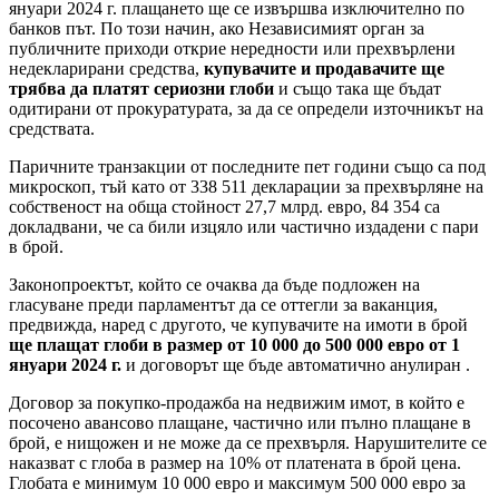
януари 2024 г. плащането ще се извършва изключително по
банков път. По този начин, ако Независимият орган за
публичните приходи открие нередности или прехвърлени
недекларирани средства,
купувачите и продавачите ще
трябва да платят сериозни глоби
и също така ще бъдат
одитирани от прокуратурата, за да се определи източникът на
средствата.
Паричните транзакции от последните пет години също са под
микроскоп, тъй като от 338 511 декларации за прехвърляне на
собственост на обща стойност 27,7 млрд. евро, 84 354 са
докладвани, че са били изцяло или частично издадени с пари
в брой.
Законопроектът, който се очаква да бъде подложен на
гласуване преди парламентът да се оттегли за ваканция,
предвижда, наред с другото, че купувачите на имоти в брой
ще плащат глоби в размер от 10 000 до 500 000 евро от 1
януари 2024 г.
и договорът ще бъде автоматично анулиран .
Договор за покупко-продажба на недвижим имот, в който е
посочено авансово плащане, частично или пълно плащане в
брой, е нищожен и не може да се прехвърля. Нарушителите се
наказват с глоба в размер на 10% от платената в брой цена.
Глобата е минимум 10 000 евро и максимум 500 000 евро за