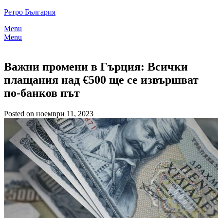
Skip
Ретро България
to
Menu
content
Menu
Важни промени в Гърция: Всички
плащания над €500 ще се извършват
по-банков път
Posted on ноември 11, 2023