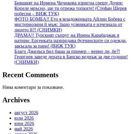
Бившият на Ирмена Чичикова изригна срещу Дочев:
Копеле мръсно, ще ти отрежа топките! (Стефан Щерев
побесня – ВИЖ ТУК)
ФОТО БОМБА!! Ето я младоженката Айлин Бобева с
мистериозния й мъж: Защо усмивката е изчезнала от
лицето й?! (СНИМКИ)
ДРАМА!! Турският съпруг на Ирина Карабаджак я
натири: Ергенката разпродава булчинските си одежди,
закъсала за пари! (ВИЖ ТУК)
Благо Джизъса бил баща за пример – верно ли, бе?!
Георгиев заведе децата в Банско веднъж за две години!
(СНИМКИ)
Recent Comments
Няма коментари за показване.
Archives
август 2026
юли 2026
юни 2026
май 2026