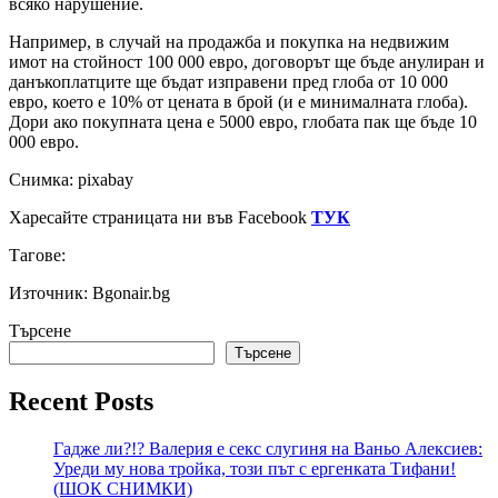
всяко нарушение.
Например, в случай на продажба и покупка на недвижим
имот на стойност 100 000 евро, договорът ще бъде анулиран и
данъкоплатците ще бъдат изправени пред глоба от 10 000
евро, което е 10% от цената в брой (и е минималната глоба).
Дори ако покупната цена е 5000 евро, глобата пак ще бъде 10
000 евро.
Снимка: pixabay
Харесайте страницата ни във Facebook
ТУК
Тагове:
Източник: Bgonair.bg
Търсене
Търсене
Recent Posts
Гадже ли?!? Валерия е секс слугиня на Ваньо Алексиев:
Уреди му нова тройка, този път с ергенката Тифани!
(ШОК СНИМКИ)