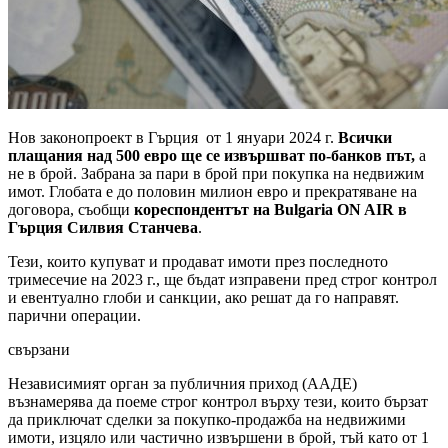
Нов законопроект в Гърция от 1 януари 2024 г.
Всички
плащания над 500 евро ще се извършват по-банков път,
а
не в брой. Забрана за пари в брой при покупка на недвижим
имот. Глобата е до половин милион евро и прекратяване на
договора, съобщи
кореспондентът на Bulgaria ON AIR в
Гърция Силвия Станчева
.
Тези, които купуват и продават имоти през последното
тримесечие на 2023 г., ще бъдат изправени пред строг контрол
и евентуално глоби и санкции, ако решат да го направят.
парични операции.
свързани
Независимият орган за публичния приход (ААДЕ)
възнамерява да поеме строг контрол върху тези, които бързат
да приключат сделки за покупко-продажба на недвижими
имоти, изцяло или частично извършени в брой, тъй като от 1