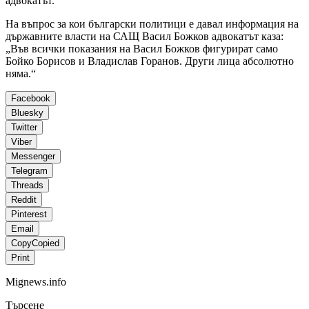
адвокатът.
На въпрос за кои български политици е давал информация на
държавните власти на САЩ Васил Божков адвокатът каза:
„Във всички показания на Васил Божков фигурират само
Бойко Борисов и Владислав Горанов. Други лица абсолютно
няма.“
Facebook
Bluesky
Twitter
Viber
Messenger
Telegram
Threads
Reddit
Pinterest
Email
Copy
Copied
Print
Mignews.info
Търсене