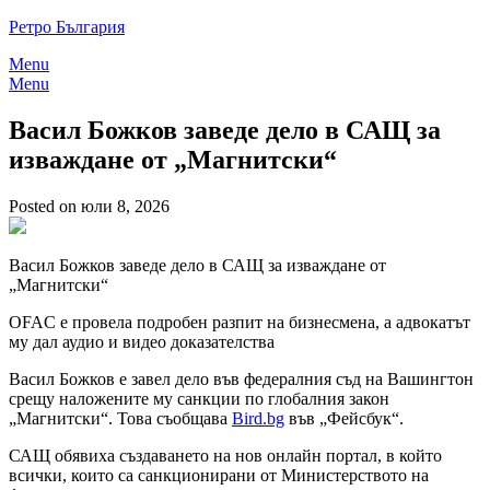
Skip
Ретро България
to
Menu
content
Menu
Васил Божков заведе дело в САЩ за
изваждане от „Магнитски“
Posted on юли 8, 2026
Васил Божков заведе дело в САЩ за изваждане от
„Магнитски“
OFAC е провела подробен разпит на бизнесмена, а адвокатът
му дал аудио и видео доказателства
Васил Божков е завел дело във федералния съд на Вашингтон
срещу наложените му санкции по глобалния закон
„Магнитски“. Това съобщава
Bird.bg
във „Фейсбук“.
САЩ обявиха създаването на нов онлайн портал, в който
всички, които са санкционирани от Министерството на