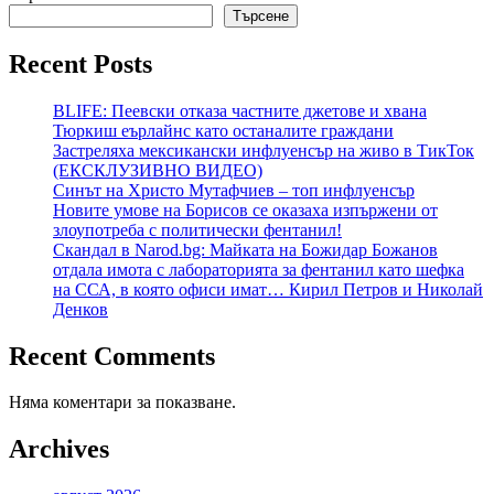
Търсене
Recent Posts
BLIFE: Пеевски отказа частните джетове и хвана
Тюркиш еърлайнс като останалите граждани
Застреляха мексикански инфлуенсър на живо в ТикТок
(ЕКСКЛУЗИВНО ВИДЕО)
Синът на Христо Мутафчиев – топ инфлуенсър
Новите умове на Борисов се оказаха изпържени от
злоупотреба с политически фентанил!
Скандал в Narod.bg: Майката на Божидар Божанов
отдала имота с лабораторията за фентанил като шефка
на ССА, в която офиси имат… Кирил Петров и Николай
Денков
Recent Comments
Няма коментари за показване.
Archives