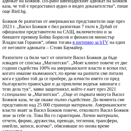
адвокат на Божков. По-рано швейцарският адвокат на Божков
каза, че той е предоставил аудио и видео доказателства“, пише
още Bird.bg.
Божков бе разпитан от американски представители още през
2023 г. „Васил Божков е бил разпитван 7 пъти в Дубай от
официални представители на САЩ, включително и за
бившите премиер Бойко Борисов и финансов министър
Владислав Горанов“, обяви тогава
в интервю за bTV
на един
от неговите адвокати – Стоян Баумайер.
Разпитите са били част от опитите Васил Божков да бъде
изваден от списъка „Магнитски“. „Моят клиент повече от две
години съдейства 100% на американските власти и всеки път,
когато имахме възможност, по време на разпити сме питали
кога е удобно той да се прибере, да изчисти името си пред
българското правосъдие и да приключи веднъж завинаги с
тези дела тук“, заяви защитникът, който е нает през 2021
г.специално за „Магнитски“. „Още от първата минута Васил
Божков каза, че ще окаже пълно съдействие. До момента сме
представили над 25 000 страници материали. Американските
власти знаят за Васил Божков повече, отколкото Васил Божков
знае за себе си. Това Ви го гарантирам. Лични материали,
отчети, фирми, дружества, преводи, тегления, трансфери,
имейли, записи, всичко“, обясняваше по онова време