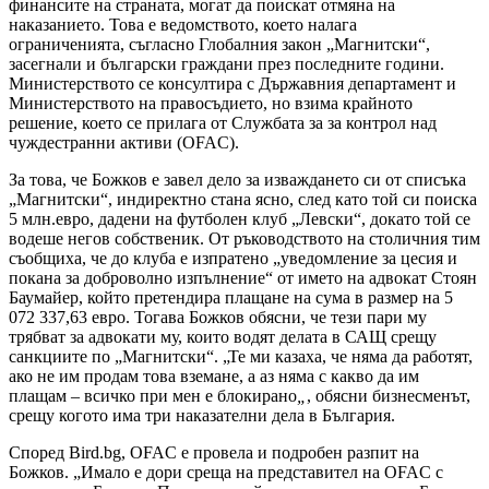
финансите на страната, могат да поискат отмяна на
наказанието. Това е ведомството, което налага
ограниченията, съгласно Глобалния закон „Магнитски“,
засегнали и български граждани през последните години.
Министерството се консултира с Държавния департамент и
Министерството на правосъдието, но взима крайното
решение, което се прилага от Службата за за контрол над
чуждестранни активи (OFAC).
За това, че Божков е завел дело за изваждането си от списъка
„Магнитски“, индиректно стана ясно, след като той си поиска
5 млн.евро, дадени на футболен клуб „Левски“, докато той се
водеше негов собственик. От ръководството на столичния тим
съобщиха, че до клуба е изпратено „уведомление за цесия и
покана за доброволно изпълнение“ от името на адвокат Стоян
Баумайер, който претендира плащане на сума в размер на 5
072 337,63 евро. Тогава Божков обясни, че тези пари му
трябват за адвокати му, които водят делата в САЩ срещу
санкциите по „Магнитски“. „Те ми казаха, че няма да работят,
ако не им продам това вземане, а аз няма с какво да им
плащам – всичко при мен е блокирано
„
, обясни бизнесменът,
срещу когото има три наказателни дела в България.
Според Bird.bg, OFAC е провела и подробен разпит на
Божков. „Имало е дори среща на представител на OFAC с