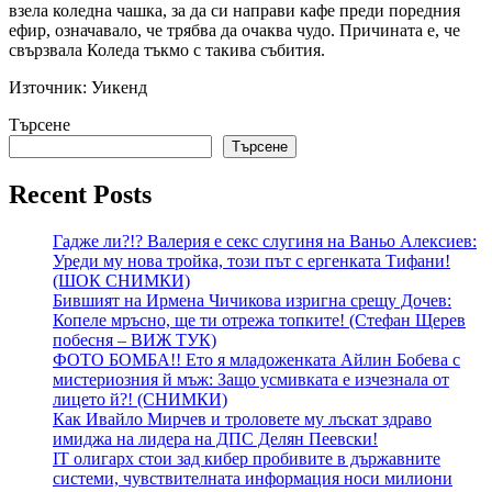
взела коледна чашка, за да си направи кафе преди поредния
ефир, означавало, че трябва да очаква чудо. Причината е, че
свързвала Коледа тъкмо с такива събития.
Източник: Уикенд
Търсене
Търсене
Recent Posts
Гадже ли?!? Валерия е секс слугиня на Ваньо Алексиев:
Уреди му нова тройка, този път с ергенката Тифани!
(ШОК СНИМКИ)
Бившият на Ирмена Чичикова изригна срещу Дочев:
Копеле мръсно, ще ти отрежа топките! (Стефан Щерев
побесня – ВИЖ ТУК)
ФОТО БОМБА!! Ето я младоженката Айлин Бобева с
мистериозния й мъж: Защо усмивката е изчезнала от
лицето й?! (СНИМКИ)
Как Ивайло Мирчев и троловете му лъскат здраво
имиджа на лидера на ДПС Делян Пеевски!
IT олигарх стои зад кибер пробивите в държавните
системи, чувствителната информация носи милиони