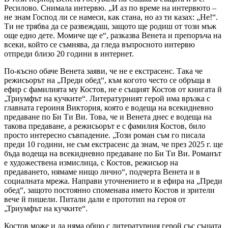
Ресилово. Снимала интервю. „И аз по време на интервюто –
не знам Господ ли се намеси, как стана, но аз ти казах: „Не!“.
Ти не трябва да се развеждаш, защото ще родиш от този мъж
още едно дете. Момиче ще е“, разказва Венета и препоръча на
всеки, който се съмнява, да гледа въпросното интервю
отпреди близо 20 години в интернет.
По-късно обаче Венета заяви, че не е екстрасенс. Така че
режисьорът на „Преди обед“, към когото често се обръща в
ефир с фамилията му Костов, не е същият Костов от книгата й
„Триумфът на кучките“. Литературният герой има връзка с
главната героиня Виктория, която е водеща на всекидневно
предаване по Би Ти Ви. Това, че и Венета днес е водеща на
такова предаване, а режисьорът е с фамилия Костов, било
просто интересно съвпадение. „Този роман съм го писала
преди 10 години, не съм екстрасенс да знам, че през 2025 г. ще
бъда водеща на всекидневно предаване по Би Ти Ви. Романът
е художествена измислица, с Костов, режисьор на
предаването, нямаме нищо лично“, подчерта Венета и в
социалната мрежа. Направи уточнението и в ефира на „Преди
обед“, защото постоянно споменава името Костов и зрители
вече й пишели. Питали дали е прототип на героя от
„Триумфът на кучките“.
Костов може и да няма общо с литературния герой със същата