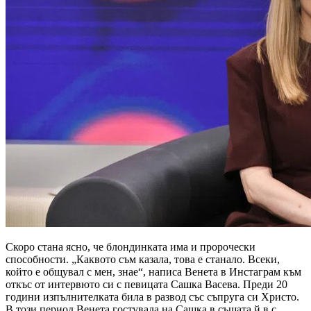
Скоро стана ясно, че блондинката има и пророчески
способности. „Каквото съм казала, това е станало. Всеки,
който е общувал с мен, знае“, написа Венета в Инстаграм към
откъс от интервюто си с певицата Сашка Васева. Преди 20
години изпълнителката била в развод със съпруга си Христо.
В този период Венета гостувала на Сашка в същата й в с.