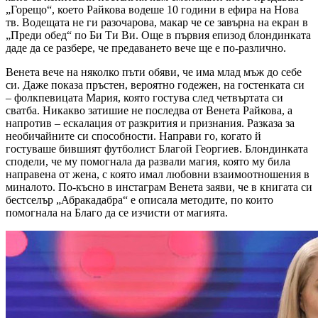
„Горещо“, което Райкова водеше 10 години в ефира на Нова
тв. Водещата не ги разочарова, макар че се завърна на екран в
„Преди обед“ по Би Ти Ви. Още в първия епизод блондинката
даде да се разбере, че предаването вече ще е по-различно.
Венета вече на няколко пъти обяви, че има млад мъж до себе
си. Даже показа пръстен, вероятно годежен, на гостенката си
– фолкпевицата Мария, която гостува след четвъртата си
сватба. Никакво затишие не последва от Венета Райкова, а
напротив – ескалация от разкрития и признания. Разказа за
необичайните си способности. Направи го, когато й
гостуваше бившият футболист Благой Георгиев. Блондинката
сподели, че му помогнала да развали магия, която му била
направена от жена, с която имал любовни взаимоотношения в
миналото. По-късно в инстаграм Венета заяви, че в книгата си
бестселър „Абракадабра“ е описала методите, по които
помогнала на Благо да се изчисти от магията.