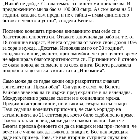
„Никой не дойде. С това темата за лицето ми приключва. И
предложението ми за бас за 100 000 също. Аз съм жена на 51
години, казвала съм преди и не е тайна – имам единствено
ботокс в челото и устни“, сподели Венета.
Последно водещата прикова вниманието към себе си с
благотворителността си. Откакто започнала да работи, т.е. от
18-годишна възраст, Венета отделяла от всеки свой доход 10%
за хора в нужда. „Десятък. Изповядвам го от 33 години“,
сподели тя в предаването, припомняйки, че през цялото време
не афиширала благотворителността си. Признанието й отново
се оказа повод да спомене и за своя книга. Венета разказала
подробно за десятъка в книгата си „Инсомния“.
Само може да се гадае какви още разкритития очакват
зрителите на „Преди обед“. Сигурно е само, че Венета
Райкова знае как да ги държи пред екраните и да изненадва.
Междувременно раздава съвети и в социалната мрежа.
Предимно астрологични, но и такива, свързани със знаци.
Тази седмица водещата припомни, че сме в коридор на
затъмненията до 21 септември, което било съдбоносно време.
Тъкмо в такъв период може да се очакват знаци. Така че
Венета призова феновете си да са нащрек и им при- помни, че
вече ги е учила как да тълкуват знаците. Все пак водещата
даде нов пример. Това, че във вторник сутринта случайно