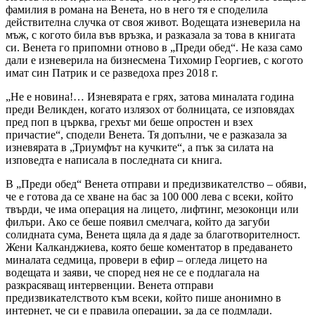
фамилия в романа на Венета, но в него тя е споделила
действителна случка от своя живот. Водещата изневерила на
мъж, с когото била във връзка, и разказала за това в книгата
си. Венета го припомни отново в „Преди обед“. Не каза само
дали е изневерила на бизнесмена Тихомир Георгиев, с когото
имат син Патрик и се разведоха през 2018 г.
„Не е новина!… Изневярата е грях, затова миналата година
преди Великден, когато излязох от болницата, се изповядах
пред поп в църква, грехът ми беше опростен и взех
причастие“, сподели Венета. Тя допълни, че е разказала за
изневярата в „Триумфът на кучките“, а пък за силата на
изповедта е написала в последната си книга.
В „Преди обед“ Венета отправи и предизвикателство – обяви,
че е готова да се хване на бас за 100 000 лева с всеки, който
твърди, че има операция на лицето, лифтинг, мезоконци или
филъри. Ако се беше появил смелчага, който да загуби
солидната сума, Венета щяла да я даде за благотворителност.
Жени Калканджиева, която беше коментатор в предаването
миналата седмица, провери в ефир – огледа лицето на
водещата и заяви, че според нея не се е подлагала на
разкрасяващ интервенции. Венета отправи
предизвикателството към всеки, който пише анонимно в
интернет, че си е правила операции, за да се подмлади.