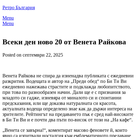
Skip
Ретро България
to
Menu
content
Menu
Всеки ден ново 20 от Венета Райкова
Posted on септември 22, 2025
Венета Райкова не спира да изненадва публиката с ежедневни
разкрития. Водещата и автор на „Преди обед“ по Би Ти Ви
ежедневно нажежава страстите и подклажда любопитството,
при това по разнообразен начин. Дали ще е с признания за
младото си гадже, изневяра от миналото си и спонтанни
предсказания, или ще доказва натуралната си красота,
актуалната водеща определено знае как да държи интереса на
зрителите. Рейтингът на предаването пък е сред най-високите
в Би Ти Ви и е почти два пъти по-висок от този на „На кафе“.
„Венета се завърна!“, коментират масово феновете й, които
явно са изпитвали носталгия към емблематичното предаване