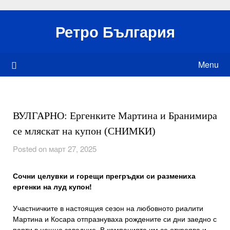
Skip
to
Ретро България
content
Menu
ВУЛГАРНО: Ергенките Мартина и Бранимира
се мляскат на купон (СНИМКИ)
Posted on март 27, 2025
Сочни целувки и горещи прегръдки си размениха
ергенки на луд купон!
Участничките в настоящия сезон на любовното риалити
Мартина и Косара отпразнуваха рождените си дни заедно с
парти в нощно заведние. В компанията им се откроява и