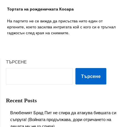
Тортата на рожденичката Косара
На партито не се вижда да присъства нито един от
ергените, което засилва интригата кой с кого си е тръгнал
гаджосън след края на снимките.
ТЪРСЕНЕ
Търсене
Recent Posts
Влюбеният Брад Пит не спира да атакува бившата си
съпруга! (Войната продължава, дори отричането на
децата му не го спира)