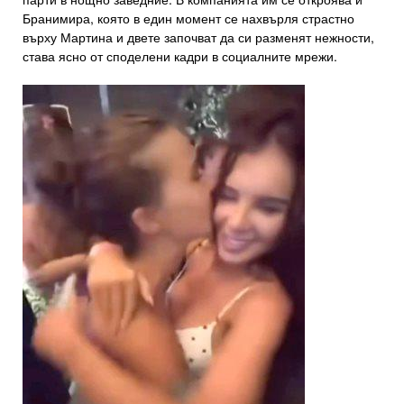
Бранимира, която в един момент се нахвърля страстно
върху Мартина и двете започват да си разменят нежности,
става ясно от споделени кадри в социалните мрежи.