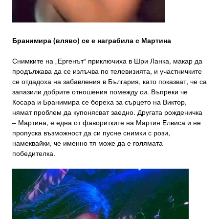
Бранимира (вляво) се е награбила с Мартина
Снимките на „Ергенът“ приключиха в Шри Ланка, макар да
продължава да се излъчва по телевизията, и участничките
се отдадоха на забавления в България, като показват, че са
запазили добрите отношения помежду си. Въпреки че
Косара и Бранимира се бореха за сърцето на Виктор,
нямат проблем да купонясват заедно. Другата рожденичка
– Мартина, е една от фаворитките на Мартин Елвиса и не
пропуска възможност да си пусне снимки с рози,
намеквайки, че именно тя може да е голямата
победителка.