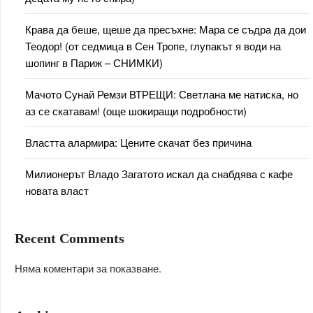
Крава да беше, щеше да пресъхне: Мара се съдра да дои
Теодор! (от седмица в Сен Тропе, глупакът я води на
шопинг в Париж – СНИМКИ)
Мачото Сунай Ремзи ВТРЕЩИ: Светлана ме натиска, но
аз се скатавам! (още шокиращи подробности)
Властта алармира: Цените скачат без причина
Милионерът Владо Загатото искал да снабдява с кафе
новата власт
Recent Comments
Няма коментари за показване.