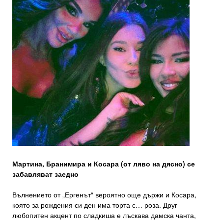
Мартина, Бранимира и Косара (от ляво на дясно) се
забавляват заедно
Вълнението от „Ергенът“ вероятно още държи и Косара,
която за рождения си ден има торта с… роза. Друг
любопитен акцент по сладкиша е лъскава дамска чанта,