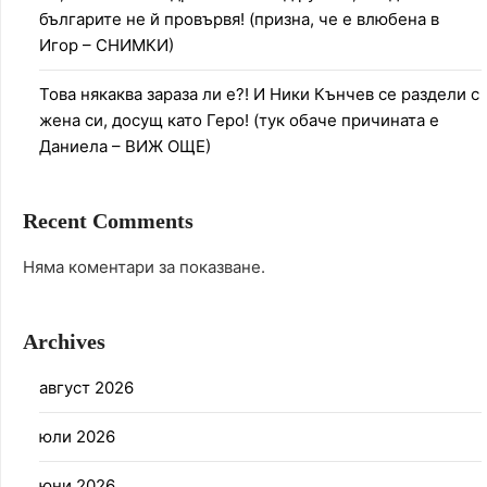
българите не й провървя! (призна, че е влюбена в
Игор – СНИМКИ)
Това някаква зараза ли е?! И Ники Кънчев се раздели с
жена си, досущ като Геро! (тук обаче причината е
Даниела – ВИЖ ОЩЕ)
Recent Comments
Няма коментари за показване.
Archives
август 2026
юли 2026
юни 2026