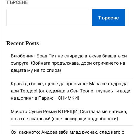
ТЪРСЕНЕ
Търсене
Recent Posts
Влюбеният Брад Пит не спира да атакува бившата си
съпруга! (Войната продължава, дори отричането на
децата му не го спира)
Крава да беше, щеше да пресъхне: Мара се съдра да
дои Теодор! (от седмица в Сен Тропе, глупакът я води
на шопинг в Париж – СНИМКИ)
Мачото Сунай Ремзи ВТРЕЩИ: Светлана ме натиска,
но аз се скатавам! (още шокиращи подробности)
Ох, какиното: Андреа заби млад руснак, след като с