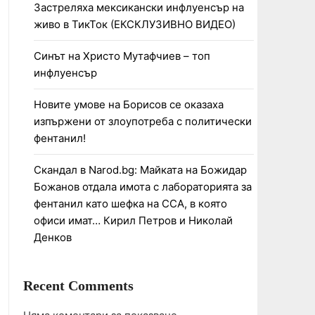
Застреляха мексикански инфлуенсър на
живо в ТикТок (ЕКСКЛУЗИВНО ВИДЕО)
Синът на Христо Мутафчиев – топ
инфлуенсър
Новите умове на Борисов се оказаха
изпържени от злоупотреба с политически
фентанил!
Скандал в Narod.bg: Майката на Божидар
Божанов отдала имота с лабораторията за
фентанил като шефка на ССА, в която
офиси имат… Кирил Петров и Николай
Денков
Recent Comments