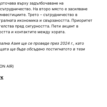
доточава върху задълбочаване на
сътрудничество. На второ място е засилване
инвестициите. Трето – сътрудничество в
утралната икономика и свързаността. Приоритет
елства пред сигурността. Пети акцент в
остта и контактите между хората.
лна Азия ще се проведе през 2024 г., като
щата ще бъде обсъдено постигнатото в тези
ON AIR)
УК