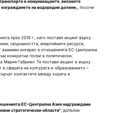
транспорта и комуникациите, високите
и изграждането на водородни долини
„, посочи
иета през 2019 г., като поставя акцент върху
ние, свързаността, енергийните ресурси,
От взаимен интерес е отношенията ЕС-Централна
към конкретни ползи в политически,
а Мария Габриел. Тя постави акцент и върху
т в сферата на културата и образованието –
насърчат контактите между хората и
отношенията ЕС-Централна Азия надграждаме
новни стратегически области“
, допълни