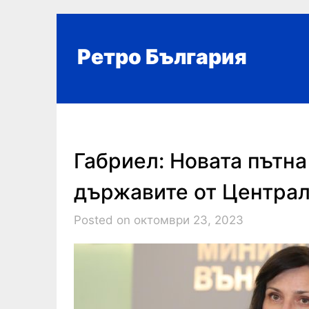
Skip
to
content
Ретро България
Габриел: Новата пътна
държавите от Централ
Posted on октомври 23, 2023