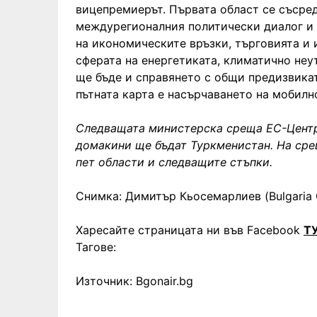
вицепремиерът. Първата област се съсре
междурегионалния политически диалог и 
на икономическите връзки, търговията и 
сферата на енергетиката, климатично не
ще бъде и справянето с общи предизвикат
пътната карта е насърчаването на мобилн
Следващата министерска среща ЕС-Центра
домакини ще бъдат Туркменистан. На сре
пет области и следващите стъпки.
Снимка: Димитър Кьосемарлиев (Bulgaria 
Харесайте страницата ни във Facebook
Т
Тагове:
Източник: Bgonair.bg