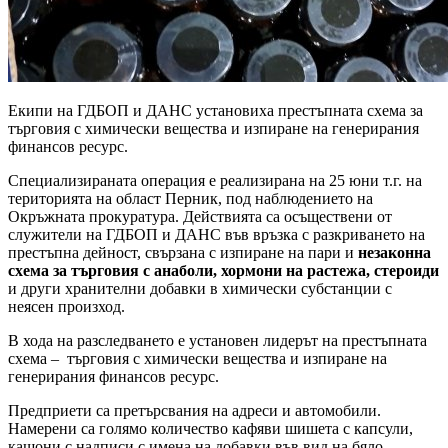
Екипи на ГДБОП и ДАНС установиха престъпната схема за
търговия с химически вещества и изпиране на генерирания
финансов ресурс​.
Специализираната операция е реализирана на 25 юни т.г. на
територията на област Перник, под наблюдението на
Окръжната прокуратура. Действията са осъществени от
служители на ГДБОП и ДАНС във връзка с разкриването на
престъпна дейност, свързана с изпиране на пари и
незаконна
схема за търговия с анаболи, хормони на растежа, стероиди
и други хранителни добавки в химически субстанции с
неясен произход.
В хода на разследването е установен лидерът на престъпната
схема – търговия с химически вещества и изпиране на
генерирания финансов ресурс.
Предприети са претърсвания на адреси и автомобили.
Намерени са голямо количество кафяви шишета с капсули,
кашони с надписи с имена на добавки във вид на бяло