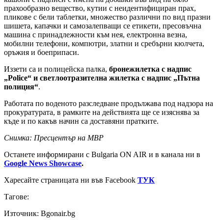
прахообразно вещество, кутии с неидентифициран прах,
пликове с бели таблетки, множество различни по вид празни
шишета, капачки и самозалепващи се етикети, пресовъчна
машина с принадлежности към нея, електронна везна,
мобилни телефони, компютри, златни и сребърни кюлчета,
оръжия и боеприпаси.
Иззети са и полицейска палка,
бронежилетка с надпис
„Police“ и светлоотразителна жилетка с надпис „Пътна
полиция“
.
Работата по воденото разследване продължава под надзора на
прокуратурата, в рамките на действията ще се изяснява за
къде и по какъв начин са доставяни пратките.
Снимка: Пресцентър на МВР
Останете информирани с Bulgaria ON AIR и в канала ни в
Google News Showcase
.
Харесайте страницата ни във Facebook
ТУК
Тагове:
Източник: Bgonair.bg