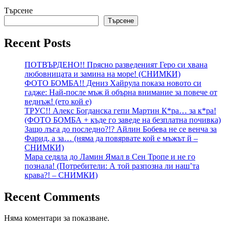
Търсене
Търсене
Recent Posts
ПОТВЪРДЕНО!! Прясно разведеният Геро си хвана
любовницата и замина на море! (СНИМКИ)
ФОТО БОМБА!! Дениз Хайрула показа новото си
гадже: Най-после мъж й обърна внимание за повече от
веднъж! (ето кой е)
ТРУС!! Алекс Богданска гепи Мартин К*ра… за к*ра!
(ФОТО БОМБА + къде го заведе на безплатна почивка)
Защо лъга до последно?!? Айлин Бобева не се венча за
Фарид, а за… (няма да повярвате кой е мъжът й –
СНИМКИ)
Мара седяла до Ламин Ямал в Сен Тропе и не го
познала! (Потребители: А той разпозна ли наш’та
крава?! – СНИМКИ)
Recent Comments
Няма коментари за показване.