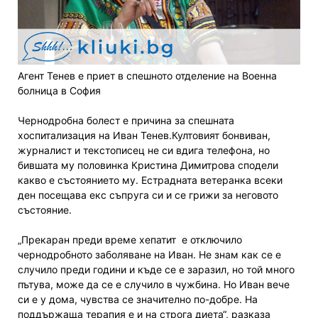
Агент Тенев е приет в спешното отделение на Военна
болница в София
Чернодробна болест е причина за спешната
хоспитализация на Иван Тенев.Култовият бонвиван,
журналист и текстописец не си вдига телефона, но
бившата му половинка Кристина Димитрова сподели
какво е състоянието му. Естрадната ветеранка всеки
ден посещава екс съпруга си и се грижи за неговото
състояние.
„Прекаран преди време хепатит
е отключило
чернодробното заболяване на Иван. Не знам как се е
случило преди години и къде се е заразил, но той много
пътува, може да се е случило в чужбина. Но Иван вече
си е у дома, чувства се значително по-добре. На
поддържаща терапия е и на строга диета“, разказа