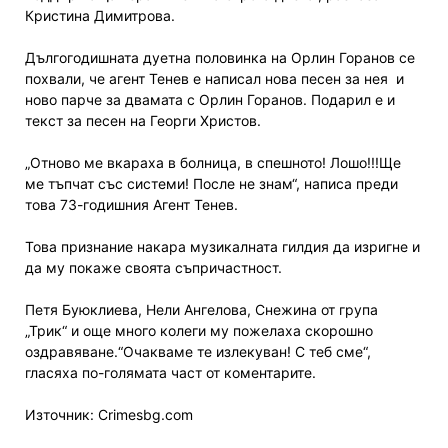
Кристина Димитрова.
Дългогодишната дуетна половинка на Орлин Горанов се
похвали, че агент Тенев е написал нова песен за нея
и
ново парче за двамата с Орлин Горанов. Подарил е и
текст за песен на Георги Христов.
„Отново ме вкараха в болница, в спешното! Лошо!!!Ще
ме тъпчат със системи! После не знам“, написа преди
това 73-годишния Агент Тенев.
Това признание накара музикалната гилдия да изригне и
да му покаже своята съпричастност.
Петя Буюклиева, Нели Ангелова, Снежина от група
„Трик“ и още много колеги му пожелаха скорошно
оздравяване.“Очакваме те излекуван! С теб сме“,
гласяха по-голямата част от коментарите.
Източник: Crimesbg.com