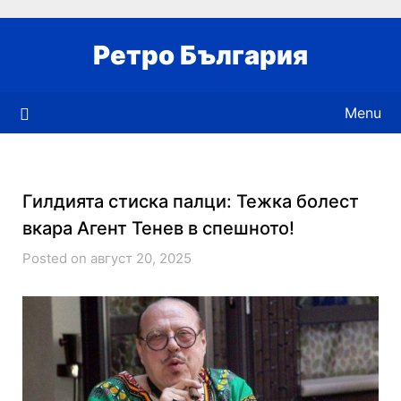
Skip
to
Ретро България
content
Menu
Гилдията стиска палци: Тежка болест
вкара Агент Тенев в спешното!
Posted on август 20, 2025