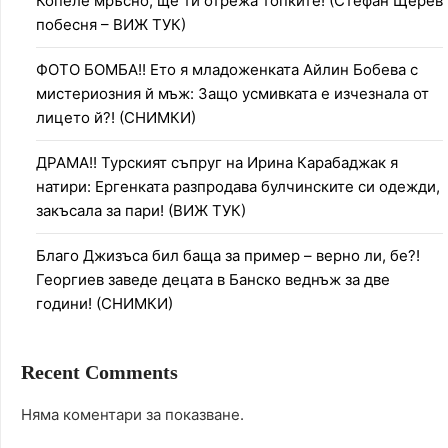
Копеле мръсно, ще ти отрежа топките! (Стефан Щерев
побесня – ВИЖ ТУК)
ФОТО БОМБА!! Ето я младоженката Айлин Бобева с
мистериозния й мъж: Защо усмивката е изчезнала от
лицето й?! (СНИМКИ)
ДРАМА!! Турският съпруг на Ирина Карабаджак я
натири: Ергенката разпродава булчинските си одежди,
закъсала за пари! (ВИЖ ТУК)
Благо Джизъса бил баща за пример – верно ли, бе?!
Георгиев заведе децата в Банско веднъж за две
години! (СНИМКИ)
Recent Comments
Няма коментари за показване.