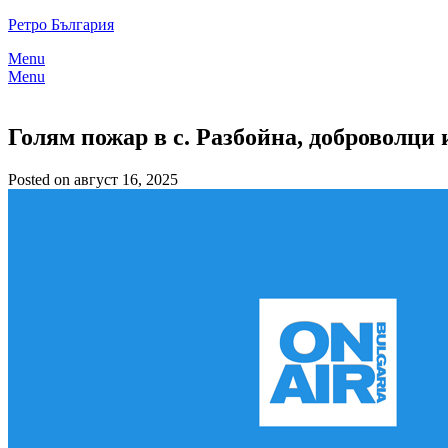
Skip
Ретро България
to
Menu
content
Menu
Голям пожар в с. Разбойна, доброволци
Posted on август 16, 2025