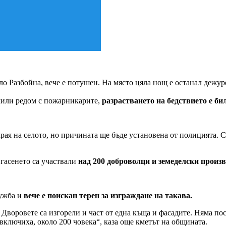
ело Разбойна, вече е потушен. На място цяла нощ е останал дежур
ючили редом с пожарникарите,
разрастването на бедствието е би
ая на селото, но причината ще бъде установена от полицията. Си
 гасенето са участвали
над 200 доброволци и земеделски произ
лужба и
вече е поискан терен за изграждане на такава.
 Дворовете са изгорели и част от една къща и фасадите. Няма пос
включиха, около 200 човека“, каза още кметът на общината.