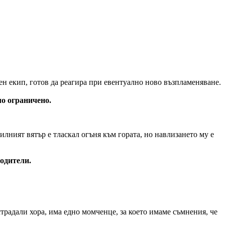
ен екип, готов да реагира при евентуално ново възпламеняване.
ло ограничено.
лният вятър е тласкал огъня към гората, но навлизането му е
водители.
традали хора, има едно момченце, за което имаме съмнения, че