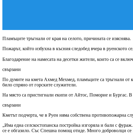
Пламъците тръгнали от края на селото, причината се изяснява.
Пожарът, който избухна в късния следобед вчера в руенското с
Благодарение на намесата на десетки жители, които са се вкл
свързани
По думите на кмета Ахмед Мехмед, пламъците са тръгнали от кр
било спряно от горските служители.
На място са пристигнали екипи от Айтос, Поморие и Бургас. В
свързани
Кметът подчерта, че в Руен няма собствена противопожарна с
„Има една селскостопанска постройка изгоряла и бали с фураж.
се е обгазило. Със Спешна помощ отиде. Много доброволци се 