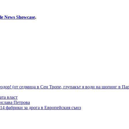
le News Showcase
.
 Теодор! (от седмица в Сен Тропе, глупакът я води на шопинг в
ата власт
ислава Петрова
14 фабрики за дрога в Европейския съюз