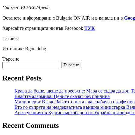
Снимка: БГНЕС/Архив
Останете информирани с Bulgaria ON AIR и в канала ни в
Goog
Харесайте страницата ни във Facebook
ТУК
Тагове:
Източник: Bgonair.bg
Търсене
Търсене
Recent Posts
Крава да беше, щеше да пресъхне: Мара се съдра да дои
Властта алармира: Цените скачат без причина
Милионерът Владо Загатото искал да снабдява с кафе нов
Ето го съпруга на неадекватната външна министърка Вел
Арестуваният в Бургас наркобарон от Украйна ръководел 
Recent Comments