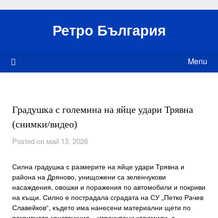
Skip
to
Ретро България
content
Menu
Градушка с големина на яйце удари Трявна
(снимки/видео)
Posted on май 13, 2026
Силна градушка с размерите на яйце удари Трявна и
района на Дряново, унищожени са зеленчукови
насаждения, овошки и поражения по автомобили и покриви
на къщи. Силно е пострадала сградата на СУ „Петко Рачев
Славейков“, където има нанесени материални щети по
покривната конструкция – изпочупени керемиди, а