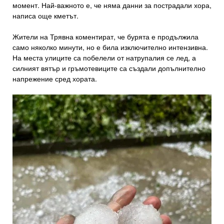
момент. Най-важното е, че няма данни за пострадали хора,
написа още кметът.
Жители на Трявна коментират, че бурята е продължила
само няколко минути, но е била изключително интензивна.
На места улиците са побелели от натрупалия се лед, а
силният вятър и гръмотевиците са създали допълнително
напрежение сред хората.