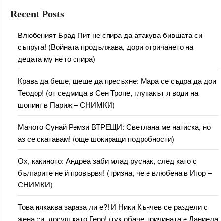
Recent Posts
Влюбеният Брад Пит не спира да атакува бившата си
съпруга! (Войната продължава, дори отричането на
децата му не го спира)
Крава да беше, щеше да пресъхне: Мара се съдра да дои
Теодор! (от седмица в Сен Тропе, глупакът я води на
шопинг в Париж – СНИМКИ)
Мачото Сунай Ремзи ВТРЕЩИ: Светлана ме натиска, но
аз се скатавам! (още шокиращи подробности)
Ох, какиното: Андреа заби млад руснак, след като с
българите не й провървя! (призна, че е влюбена в Игор –
СНИМКИ)
Това някаква зараза ли е?! И Ники Кънчев се раздели с
жена си, досущ като Геро! (тук обаче причината е Даниела