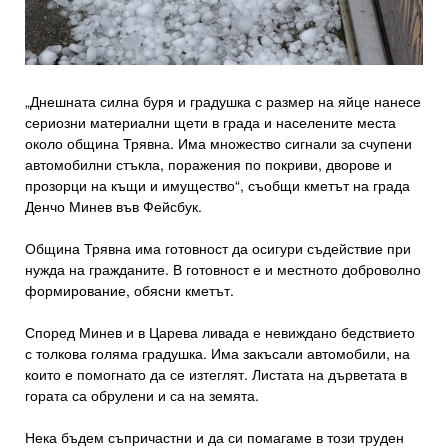
„Днешната силна буря и градушка с размер на яйце нанесе
сериозни материални щети в града и населените места
около община Трявна. Има множество сигнали за счупени
автомобилни стъкла, поражения по покриви, дворове и
прозорци на къщи и имущество“, съобщи кметът на града
Денчо Минев във Фейсбук.
Община Трявна има готовност да осигури съдействие при
нужда на гражданите. В готовност е и местното доброволно
формирование, обясни кметът.
Според Минев и в Царева ливада е невиждано бедствието
с толкова голяма градушка. Има закъсали автомобили, на
които е помогнато да се изтеглят. Листата на дърветата в
гората са обрулени и са на земята.
Нека бъдем съпричастни и да си помагаме в този труден