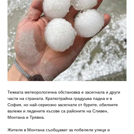
Тежката метеорологична обстановка е засегнала и други
части на страната. Краткотрайна градушка падна и в
София, но най-сериозно засегнати от бурите, обилните
валежи и ледените късове са районите на Сливен,
Монтана и Трявна.
Жители в Монтана съобщават за побелели улици и