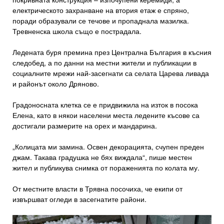
електрическото захранване на втория етаж е спряно,
поради образували се течове и пропаднала мазилка.
Тревненска школа също е пострадала.
Ледената буря премина през Централна България в късния
следобед, а по данни на местни жители и публикации в
социалните мрежи най-засегнати са селата Царева ливада
и районът около Дряново.
Градоносната клетка се е придвижила на изток в посока
Елена, като в някои населени места ледените късове са
достигали размерите на орех и мандарина.
„Колицата ми замина. Освен декорацията, счупен преден
джам. Такава градушка не бях виждала“, пише местен
жител и публикува снимка от пораженията по колата му.
От местните власти в Трявна посочиха, че екипи от
извършват огледи в засегнатите райони.