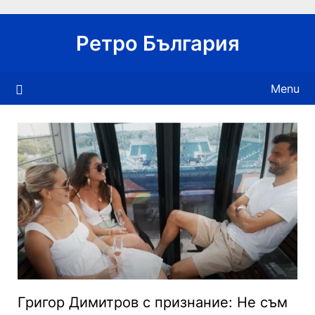
Skip
to
Ретро България
content
Menu
Григор Димитров с признание: Не съм