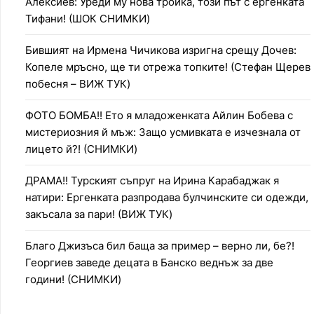
Алексиев: Уреди му нова тройка, този път с ергенката
Тифани! (ШОК СНИМКИ)
Бившият на Ирмена Чичикова изригна срещу Дочев:
Копеле мръсно, ще ти отрежа топките! (Стефан Щерев
побесня – ВИЖ ТУК)
ФОТО БОМБА!! Ето я младоженката Айлин Бобева с
мистериозния й мъж: Защо усмивката е изчезнала от
лицето й?! (СНИМКИ)
ДРАМА!! Турският съпруг на Ирина Карабаджак я
натири: Ергенката разпродава булчинските си одежди,
закъсала за пари! (ВИЖ ТУК)
Благо Джизъса бил баща за пример – верно ли, бе?!
Георгиев заведе децата в Банско веднъж за две
години! (СНИМКИ)