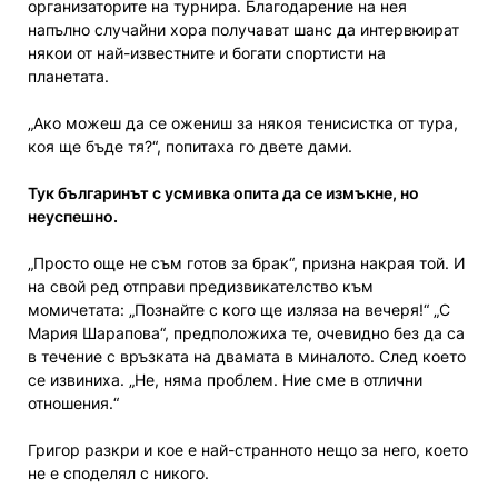
организаторите на турнира. Благодарение на нея
напълно случайни хора получават шанс да интервюират
някои от най-известните и богати спортисти на
планетата.
„Ако можеш да се ожениш за някоя тенисистка от тура,
коя ще бъде тя?“, попитаха го двете дами.
Тук българинът с усмивка опита да се измъкне, но
неуспешно.
„Просто още не съм готов за брак“, призна накрая той. И
на свой ред отправи предизвикателство към
момичетата: „Познайте с кого ще изляза на вечеря!“ „С
Мария Шарапова“, предположиха те, очевидно без да са
в течение с връзката на двамата в миналото. След което
се извиниха. „Не, няма проблем. Ние сме в отлични
отношения.“
Григор разкри и кое е най-странното нещо за него, което
не е споделял с никого.