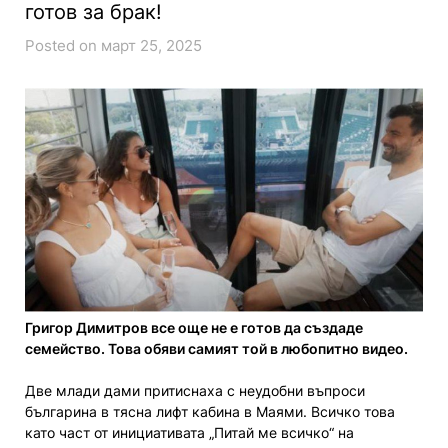
готов за брак!
Posted on март 25, 2025
Григор Димитров все още не е готов да създаде
семейство. Това обяви самият той в любопитно видео.
Две млади дами притиснаха с неудобни въпроси
българина в тясна лифт кабина в Маями. Всичко това
като част от инициативата „Питай ме всичко“ на