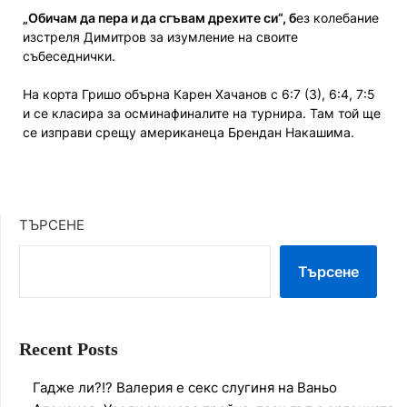
„Обичам да пера и да сгъвам дрехите си“, б
ез колебание
изстреля Димитров за изумление на своите
събеседнички.
На корта Гришо обърна Карен Хачанов с 6:7 (3), 6:4, 7:5
и се класира за осминафиналите на турнира. Там той ще
се изправи срещу американеца Брендан Накашима.
ТЪРСЕНЕ
Търсене
Recent Posts
Гадже ли?!? Валерия е секс слугиня на Ваньо