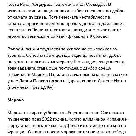
Коста Рика, Хондурас, Гватемала и Ел Салвадор. В
известен смисъл националният отбор се справя по-добре
от самата държава. Политическата нестабилност в
страната прави невъзможно провеждането на домакински
срещи на собствена територия, поради което хаитяните
играят домакинските си квалификации в Кюрасао.
Въпреки всички трудности те успяха да се класират за
турнира. Основната им цел ще бъде да постигнат добър
резултат в първия си мач срещу Шотландия, защото след
това задачата става още по-трудна с двубои срещу
Бразилия и Мароко. В състава личат имената на познатите
у нас Джони Пласид (играл в Царско село) и Дюкенс Назон
(преминал през ЦСКА).
Мароко
Мароко шокира футболната общественост на Световното
първенство през 2022 година, когато елиминира Испания и
Португалия по пътя към полуфиналите, където отстъпи на
Франция. Оттогава насам мароканците постигнаха победа