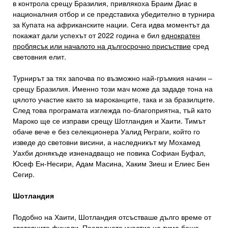
в контрола срещу Бразилия, привлякоха Браим Диас в
националния отбор и се представиха убедително в турнира
за Купата на африканските нации. Сега идва моментът да
покажат дали успехът от 2022 година е бил
еднократен
проблясък или началото на дългосрочно присъствие
сред
световния елит.
Турнирът за тях започва по възможно най-гръмкия начин –
срещу Бразилия. Именно този мач може да зададе тона на
цялото участие както за мароканците, така и за бразилците.
След това програмата изглежда по-благоприятна, тъй като
Мароко ще се изправи срещу Шотландия и Хаити. Тимът
обаче вече е без селекционера Уалид Реграги, който го
изведе до световни висини, а наследникът му Мохамед
Уахби донякъде изненадващо не повика Софиан Буфал,
Юсеф Ен-Несири, Адам Масина, Хаким Зиеш и Елиес Бен
Сегир.
Шотландия
Подобно на Хаити, Шотландия отсъстваше дълго време от
световните финали. Последното участие на тима беше