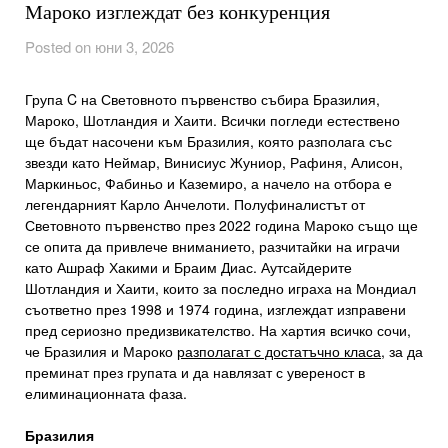
Мароко изглеждат без конкуренция
Posted on юни 3, 2026
Група C на Световното първенство събира Бразилия,
Мароко, Шотландия и Хаити. Всички погледи естествено
ще бъдат насочени към Бразилия, която разполага със
звезди като Неймар, Винисиус Жуниор, Рафиня, Алисон,
Маркиньос, Фабиньо и Каземиро, а начело на отбора е
легендарният Карло Анчелоти. Полуфиналистът от
Световното първенство през 2022 година Мароко също ще
се опита да привлече вниманието, разчитайки на играчи
като Ашраф Хакими и Браим Диас. Аутсайдерите
Шотландия и Хаити, които за последно играха на Мондиал
съответно през 1998 и 1974 година, изглеждат изправени
пред сериозно предизвикателство. На хартия всичко сочи,
че Бразилия и Мароко
разполагат с достатъчно класа
, за да
преминат през групата и да навлязат с увереност в
елиминационната фаза.
Бразилия