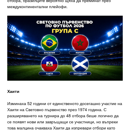
отбора, бразилците вероятно щяха да преминат през
междуконтинентални плейофи.
Хаити
Изминаха 52 години от единственото досегашно участие на
Хаити на Световно първенство през 1974 година. С
разширяването на турнира до 48 отбора беше логично да
се появят нови или завръщащи се участници, но въпреки
това малцина очакваха Хаити да изпревари отбори като