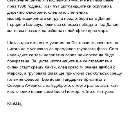
през 1998 година. Този път шотландците си осигуриха
директно класиране, след като спечелиха
квалификационната си група пред отбори като Дания,
Гърция и Беларус. Ключова се оказа победата над Дания,
която им позволи да избегнат плейофите през март.
Шотландия има осем участия на Световни първенства, но
никога не е успявала да преодолее груповата фаза. Сега
надеждите са тази неприятна серия най-после да бъде
прекратена. За целта шотландците ще се стремят към
силен старт срещу Хаити, след което ги очаква двубой с
Мароко, а груповата фаза ще приключи със сблъсък срещу
големия фаворит Бразилия. Гайдарите пристигат в
Северна Америка с най-доброто, с което разполагат, като
изключение прави само Били Гилмор, който е контузен.
Kliuki.bg