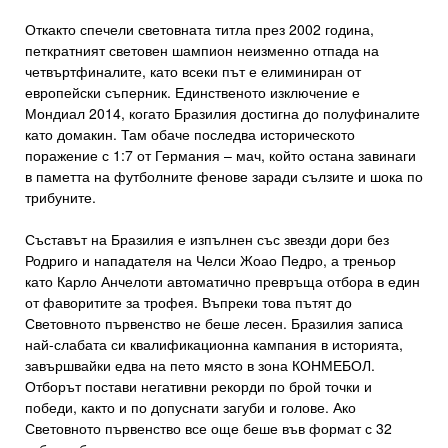
Откакто спечели световната титла през 2002 година,
петкратният световен шампион неизменно отпада на
четвъртфиналите, като всеки път е елиминиран от
европейски съперник. Единственото изключение е
Мондиал 2014, когато Бразилия достигна до полуфиналите
като домакин. Там обаче последва историческото
поражение с 1:7 от Германия – мач, който остана завинаги
в паметта на футболните фенове заради сълзите и шока по
трибуните.
Съставът на Бразилия е изпълнен със звезди дори без
Родриго и нападателя на Челси Жоао Педро, а треньор
като Карло Анчелоти автоматично превръща отбора в един
от фаворитите за трофея. Въпреки това пътят до
Световното първенство не беше лесен. Бразилия записа
най-слабата си квалификационна кампания в историята,
завършвайки едва на пето място в зона КОНМЕБОЛ.
Отборът постави негативни рекорди по брой точки и
победи, както и по допуснати загуби и голове. Ако
Световното първенство все още беше във формат с 32