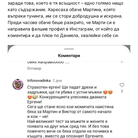
заради това, което е тя всъщност – едно голямо нищо
като съдържание. Харесаха обаче Мартина, която
въпреки тунинга, им се стори добродушна и искрена.
Преди часове обаче беше разкрито, че Марти си е
направила фалшив профил в Инстаграм, от който да
коментира и да плюе по Даниела, хвалейки себе си.