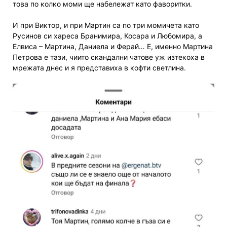
това по колко моми ще набележат като фаворитки.
И при Виктор, и при Мартин са по три момичета като
Русинов си хареса Бранимира, Косара и Любомира, а
Елвиса – Мартина, Даниела и Ферай… Е, именно Мартина
Петрова е тази, чиито скандални чатове уж изтекоха в
мрежата днес и я представиха в кофти светлина.