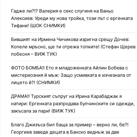
Гадже ли?!? Валерия е секс слугиня на Ваньо
Алексиев: Уреди му нова тройка, този път с ергенката
Тифани! (ШОК СНИМКИ)
Бившият на Ирмена Чичикова изригна срещу Дочев:
Копеле мръсно, ще ти отрежа топките! (Стефан Щерев
побесня – ВИЖ ТУК)
ФОТО БОМБА!! Ето я младоженката Айлин Бобева с
мистериозния й мъж: Защо усмивката е изчезнала от
лицето й?! (СНИМКИ)
ДРАМА!! Турският съпруг на Ирина Карабаджак я
натири: Ергенката разпродава булчинските си одежди,
закъсала за пари! (ВИЖ ТУК)
Благо Джизъса бил баща за пример – верно ли, бе?!
Георгиев заведе децата в Банско веднъж за две