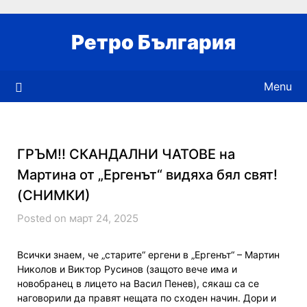
Skip
to
Ретро България
content
Menu
ГРЪМ!! СКАНДАЛНИ ЧАТОВЕ на
Мартина от „Ергенът“ видяха бял свят!
(СНИМКИ)
Posted on март 24, 2025
Всички знаем, че „старите“ ергени в „Ергенът“ – Мартин
Николов и Виктор Русинов (защото вече има и
новобранец в лицето на Васил Пенев), сякаш са се
наговорили да правят нещата по сходен начин. Дори и