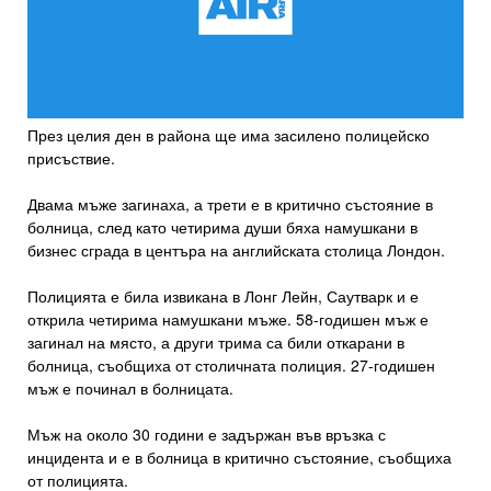
През целия ден в района ще има засилено полицейско
присъствие.
Двама мъже загинаха, а трети е в критично състояние в
болница, след като четирима души бяха намушкани в
бизнес сграда в центъра на английската столица Лондон.
Полицията е била извикана в Лонг Лейн, Саутварк и е
открила четирима намушкани мъже. 58-годишен мъж е
загинал на място, а други трима са били откарани в
болница, съобщиха от столичната полиция. 27-годишен
мъж е починал в болницата.
Мъж на около 30 години е задържан във връзка с
инцидента и е в болница в критично състояние, съобщиха
от полицията.