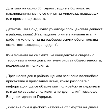
Друг мъж на около 30 години също е в болница, но
нараняванията му не се считат за животозастрашаващи
или променящи живота.
Детектив Ема Бонд, която ръководи полицейската дейност
в района, заяви: „Разследването ни е в начален етап и
работим усилено, за да разберем всички обстоятелства
около този шокиращ инцидент“.
Към момента не се смята, че инцидентът е свързан с
тероризъм и няма допълнителен риск за обществеността,
подчертаха от полицията.
„През целия ден в района ще има засилено полицейско
присъствие и призовавам всеки, който разполага с
информация, да се обърне към полицейските служители
или да се свърже с полицията по друг начин“, каза още
Бонд, цитирана от Гардиън.
„Ужасена съм и дълбоко натъжена от смъртта на двама