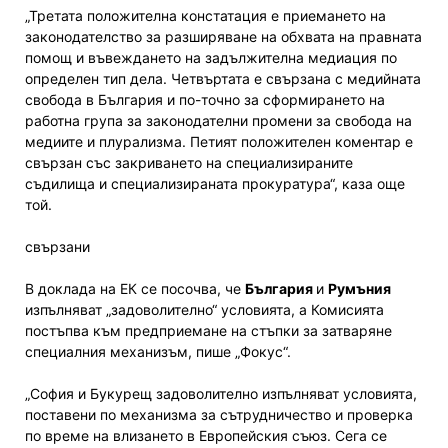
„Третата положителна констатация е приемането на
законодателство за разширяване на обхвата на правната
помощ и въвеждането на задължителна медиация по
определен тип дела. Четвъртата е свързана с медийната
свобода в България и по-точно за сформирането на
работна група за законодателни промени за свобода на
медиите и плурализма. Петият положителен коментар е
свързан със закриването на специализираните
съдилища и специализираната прокуратура“, каза още
той.
свързани
В доклада на ЕК се посочва, че
България
и
Румъния
изпълняват „задоволително“ условията, а Комисията
постъпва към предприемане на стъпки за затваряне
специалния механизъм, пише „Фокус“.
„София и Букурещ задоволително изпълняват условията,
поставени по механизма за сътрудничество и проверка
по време на влизането в Европейския съюз. Сега се