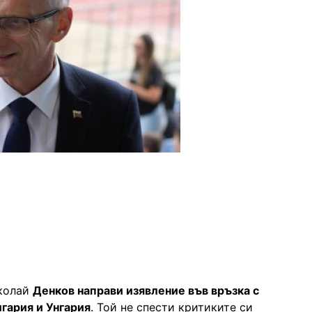
иколай
Денков направи изявление във връзка с
гария и Унгария
. Той не спести критиките си