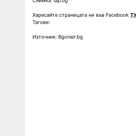
Снимка: lap.bg
Харесайте страницата ни във Facebook
Т
Тагове:
Източник: Bgonair.bg