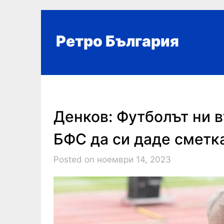
Skip
to
content
Ретро България
Денков: Футболът ни в
БФС да си даде сметка
Posted on ноември 14, 2023