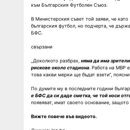
към Българския Футболен Съюз.
В Министерския съвет той заяви, че като
българския футбол, но подчерта, че държ
БФС.
свързани
„Доколкото разбрах,
няма да има зрители 
рискове около стадиона
. Работа на МВР 
това какви мерки ще бъдат взети“, поясни
По думите му в последните години българ
е БФС да си даде сметка, че той носи от
появяват, имат своето основание, защото
Вижте повече във видеото.