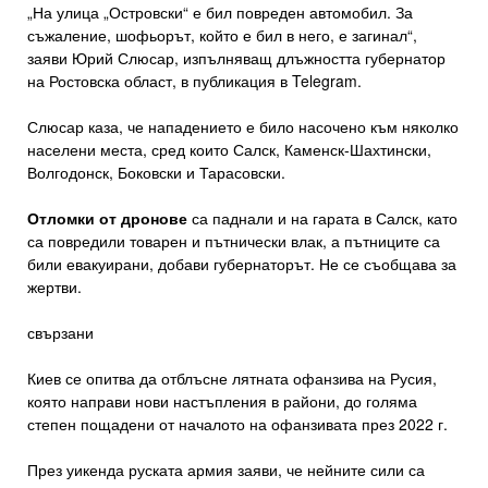
„На улица „Островски“ е бил повреден автомобил. За
съжаление, шофьорът, който е бил в него, е загинал“,
заяви Юрий Слюсар, изпълняващ длъжността губернатор
на Ростовска област, в публикация в Telegram.
Слюсар каза, че нападението е било насочено към няколко
населени места, сред които Салск, Каменск-Шахтински,
Волгодонск, Боковски и Тарасовски.
Отломки от дронове
са паднали и на гарата в Салск, като
са повредили товарен и пътнически влак, а пътниците са
били евакуирани, добави губернаторът. Не се съобщава за
жертви.
свързани
Киев се опитва да отблъсне лятната офанзива на Русия,
която направи нови настъпления в райони, до голяма
степен пощадени от началото на офанзивата през 2022 г.
През уикенда руската армия заяви, че нейните сили са