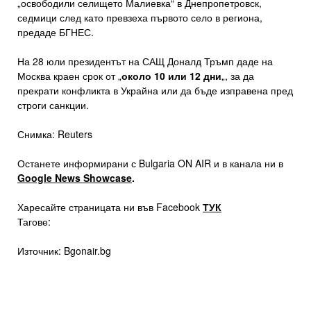
„освободили селището Малиевка“ в Днепропетровск,
седмици след като превзеха първото село в региона,
предаде БГНЕС.
На 28 юли президентът на САЩ Доналд Тръмп даде на
Москва краен срок от „
около 10 или 12 дни
„, за да
прекрати конфликта в Украйна или да бъде изправена пред
строги санкции.
Снимка: Reuters
Останете информирани с Bulgaria ON AIR и в канала ни в
Google News Showcase
.
Харесайте страницата ни във Facebook
ТУК
Тагове:
Източник: Bgonair.bg