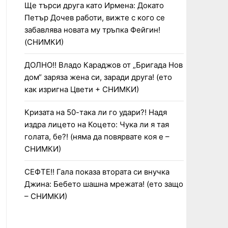
Ще търси друга като Ирмена: Докато
Петър Дочев работи, вижте с кого се
забавлява новата му тръпка Фейгин!
(СНИМКИ)
ДОЛНО!! Владо Караджов от „Бригада Нов
дом“ заряза жена си, заради друга! (ето
как изригна Цвети + СНИМКИ)
Кризата на 50-така ли го удари?! Надя
издра лицето на Коцето: Чука ли я тая
голата, бе?! (няма да повярвате коя е –
СНИМКИ)
СЕФТЕ!! Гала показа втората си внучка
Джина: Бебето шашна мрежата! (ето защо
– СНИМКИ)