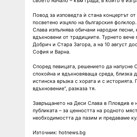
своето начало – към града, в който е изг
Повод за изповедта ѝ стана концертът от
посветено изцяло на българския фолклор
Слава изпълнява обичани народни песни, 
вдъхновени от традициите. Турнето вече 
Добрич и Стара Загора, а на 10 август до
София и Варна.
Според певицата, решението да напусне 
спокойна и вдъхновяваща среда, близка д
истинска връзка с хората и с историята.
вдъхновение“, разказа тя.
Завръщането на Деси Слава в Пловдив е н
публиката – за ценността на родното мяст
необходимостта да пазим и предаваме ку
Източник: hotnews.bg