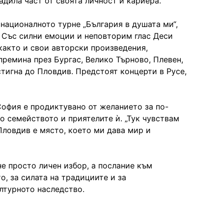
радила част от своята личност и кариера.
 националното турне „България в душата ми“,
. Със силни емоции и неповторим глас Деси
както и свои авторски произведения,
премина през Бургас, Велико Търново, Плевен,
стигна до Пловдив. Предстоят концерти в Русе,
София е продиктувано от желанието за по-
о семейството и приятелите ѝ. „Тук чувствам
 Пловдив е място, което ми дава мир и
е просто личен избор, а послание към
о, за силата на традициите и за
лтурното наследство.