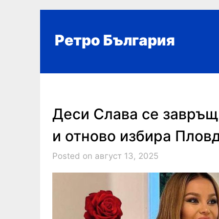
Skip
to
content
Ретро България
Деси Слава се завръщ
и отново избира Плов
Posted on август 13, 2025