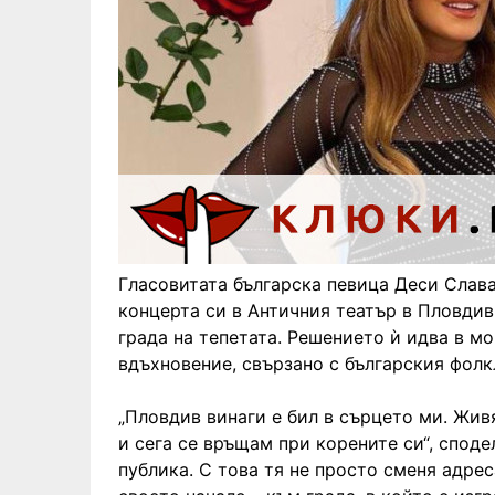
Гласовитата българска певица Деси Слав
концерта си в Античния театър в Пловдив
града на тепетата. Решението ѝ идва в м
вдъхновение, свързано с българския фолк
„Пловдив винаги е бил в сърцето ми. Жив
и сега се връщам при корените си“, спод
публика. С това тя не просто сменя адре