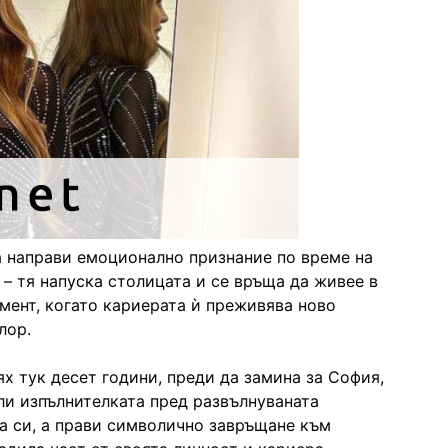
а направи емоционално признание по време на
 – тя напуска столицата и се връща да живее в
омент, когато кариерата ѝ преживява ново
лор.
ях тук десет години, преди да замина за София,
ели изпълнителката пред развълнуваната
са си, а прави символично завръщане към