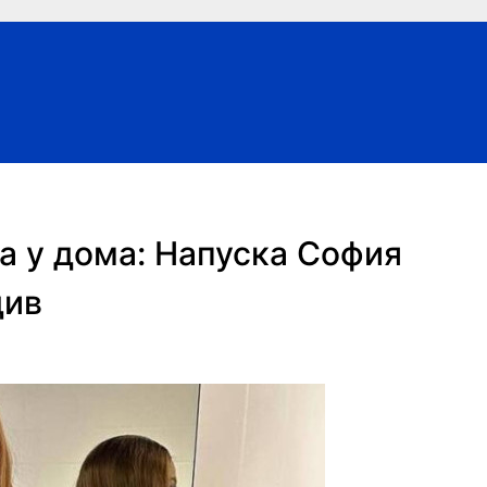
а у дома: Напуска София
див