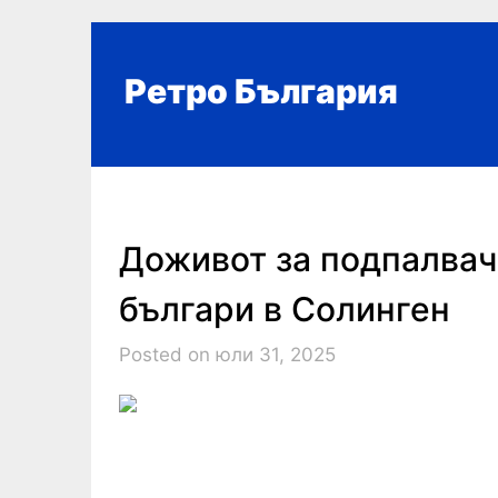
Skip
to
content
Ретро България
Доживот за подпалвач
българи в Солинген
Posted on юли 31, 2025