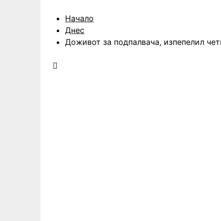
Начало
Днес
Доживот за подпалвача, изпепелил че