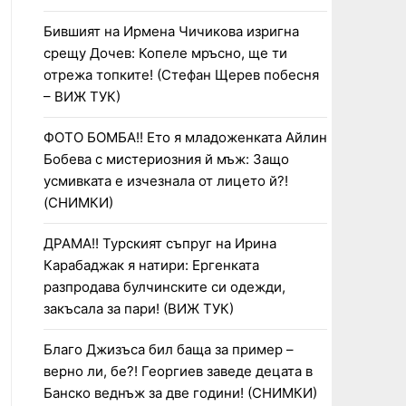
Бившият на Ирмена Чичикова изригна
срещу Дочев: Копеле мръсно, ще ти
отрежа топките! (Стефан Щерев побесня
– ВИЖ ТУК)
ФОТО БОМБА!! Ето я младоженката Айлин
Бобева с мистериозния й мъж: Защо
усмивката е изчезнала от лицето й?!
(СНИМКИ)
ДРАМА!! Турският съпруг на Ирина
Карабаджак я натири: Ергенката
разпродава булчинските си одежди,
закъсала за пари! (ВИЖ ТУК)
Благо Джизъса бил баща за пример –
верно ли, бе?! Георгиев заведе децата в
Банско веднъж за две години! (СНИМКИ)