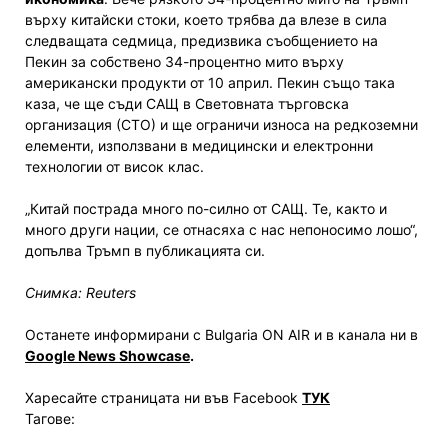
върху китайски стоки, което трябва да влезе в сила
следващата седмица, предизвика съобщението на
Пекин за собствено 34-процентно мито върху
американски продукти от 10 април. Пекин също така
каза, че ще съди САЩ в Световната търговска
организация (СТО) и ще ограничи износа на редкоземни
елементи, използвани в медицински и електронни
технологии от висок клас.
„Китай пострада много по-силно от САЩ. Те, както и
много други нации, се отнасяха с нас непоносимо лошо“,
допълва Тръмп в публикацията си.
Снимка: Reuters
Останете информирани с Bulgaria ON AIR и в канала ни в
Google News Showcase
.
Харесайте страницата ни във Facebook
ТУК
Тагове: