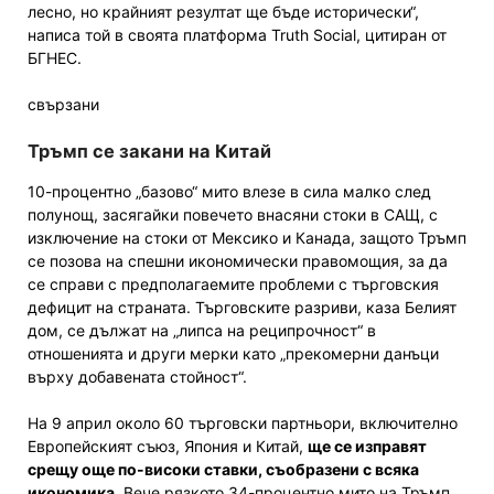
лесно, но крайният резултат ще бъде исторически“,
написа той в своята платформа Truth Social, цитиран от
БГНЕС.
свързани
Тръмп се закани на Китай
10-процентно „базово“ мито влезе в сила малко след
полунощ, засягайки повечето внасяни стоки в САЩ, с
изключение на стоки от Мексико и Канада, защото Тръмп
се позова на спешни икономически правомощия, за да
се справи с предполагаемите проблеми с търговския
дефицит на страната. Търговските разриви, каза Белият
дом, се дължат на „липса на реципрочност“ в
отношенията и други мерки като „прекомерни данъци
върху добавената стойност“.
На 9 април около 60 търговски партньори, включително
Европейският съюз, Япония и Китай,
ще се изправят
срещу още по-високи ставки, съобразени с всяка
икономика
. Вече рязкото 34-процентно мито на Тръмп