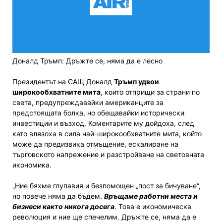
Доналд Тръмп: Дръжте се, няма да е лесно
Президентът на САЩ Доналд
Тръмп удвои
широкообхватните мита
, които отприщи за страни по
света, предупреждавайки американците за
предстоящата болка, но обещавайки исторически
инвестиции и възход. Коментарите му дойдоха, след
като влязоха в сила най-широкообхватните мита, който
може да предизвика отмъщение, ескалиране на
търговското напрежение и разстройване на световната
икономика.
„Ние бяхме глупавия и безпомощен „пост за бичуване“,
но повече няма да бъдем.
Връщаме работни места и
бизнеси както никога досега
. Това е икономическа
революция и ние ще спечелим. Дръжте се, няма да е