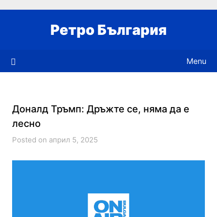
Skip
to
Ретро България
content
Menu
Доналд Тръмп: Дръжте се, няма да е
лесно
Posted on април 5, 2025